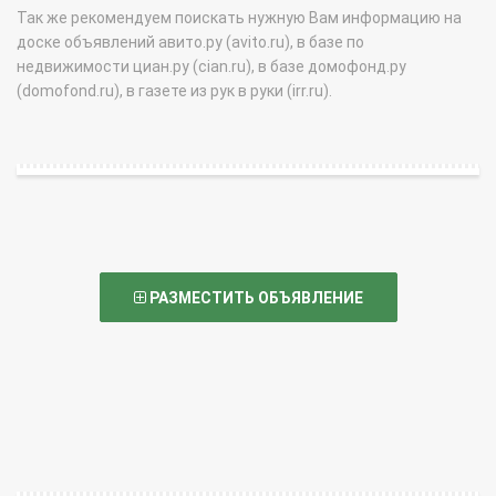
Так же рекомендуем поискать нужную Вам информацию на
доске объявлений авито.ру (avito.ru), в базе по
недвижимости циан.ру (cian.ru), в базе домофонд.ру
(domofond.ru), в газете из рук в руки (irr.ru).
РАЗМЕСТИТЬ ОБЪЯВЛЕНИЕ