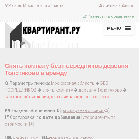
Регион:
Московская область
Личный кабинет
Разместить объявление
МЕНЮ
Снять комнату без посредников деревня
Толстяково в аренду
Параметры поиска:
Московская область
БЕЗ
ПОСРЕДНИКОВ
снять комнату
деревня Толстяково
частные объявления, от хозяина недорого с фото
Найдено объявлений:
0
[
расширенный поиск
]
Сортировка:
по дате добавления
[
упорядочить по
стоимости
]
[
-
избранное
|
-
показать на карте
]