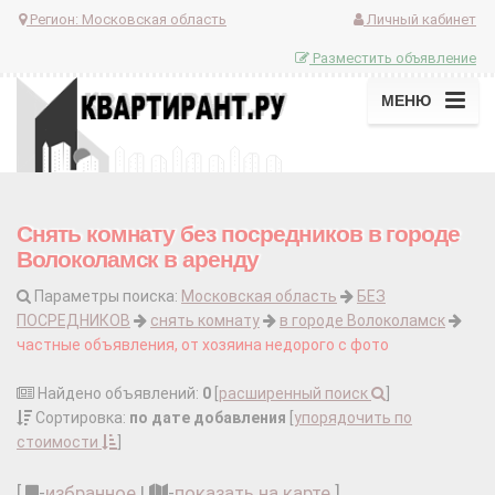
Регион:
Московская область
Личный кабинет
Разместить объявление
МЕНЮ
Снять комнату без посредников в городе
Волоколамск в аренду
Параметры поиска:
Московская область
БЕЗ
ПОСРЕДНИКОВ
снять комнату
в городе Волоколамск
частные объявления, от хозяина недорого с фото
Найдено объявлений:
0
[
расширенный поиск
]
Сортировка:
по дате добавления
[
упорядочить по
стоимости
]
[
-
избранное
|
-
показать на карте
]