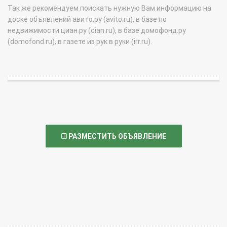
Так же рекомендуем поискать нужную Вам информацию на
доске объявлений авито.ру (avito.ru), в базе по
недвижимости циан.ру (cian.ru), в базе домофонд.ру
(domofond.ru), в газете из рук в руки (irr.ru).
РАЗМЕСТИТЬ ОБЪЯВЛЕНИЕ