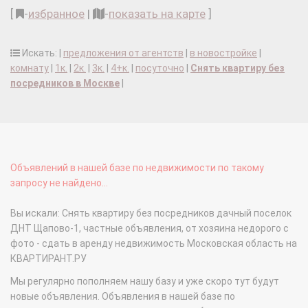
[
-
избранное
|
-
показать на карте
]
Искать: |
предложения от агентств
|
в новостройке
|
комнату
|
1к.
|
2к.
|
3к.
|
4+к.
|
посуточно
|
Снять квартиру без
посредников в Москве
|
Объявлений в нашей базе по недвижимости по такому
запросу не найдено...
Вы искали: Снять квартиру без посредников дачный поселок
ДНТ Щапово-1, частные объявления, от хозяина недорого с
фото - сдать в аренду недвижимость Московская область на
КВАРТИРАНТ.РУ
Мы регулярно пополняем нашу базу и уже скоро тут будут
новые объявления. Объявления в нашей базе по