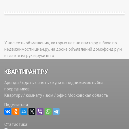
У нас есть объявления, которых нет на авито.ру, в базе по
недвижимости циан.ру, на доске объявлений домофонд.ру и
в газете из рук в руки irr.ru
КВАРТИРАНТ.РУ
Аренда / сдать / снять / купить недвижимость без
посредников.
Квартиру / комнату / дом / офис Московская область
Поделиться:
Статистика: