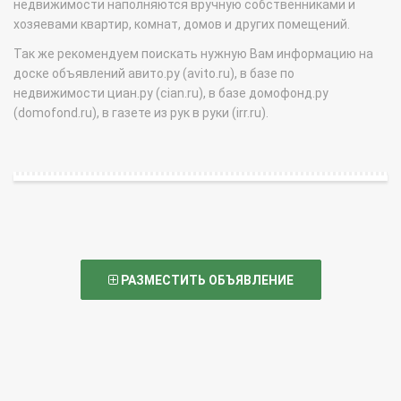
недвижимости наполняются вручную собственниками и
хозяевами квартир, комнат, домов и других помещений.
Так же рекомендуем поискать нужную Вам информацию на
доске объявлений авито.ру (avito.ru), в базе по
недвижимости циан.ру (cian.ru), в базе домофонд.ру
(domofond.ru), в газете из рук в руки (irr.ru).
РАЗМЕСТИТЬ ОБЪЯВЛЕНИЕ