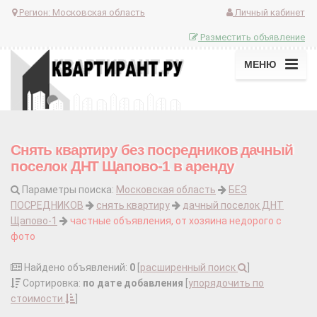
Регион:
Московская область
Личный кабинет
Разместить объявление
МЕНЮ
Снять квартиру без посредников дачный
поселок ДНТ Щапово-1 в аренду
Параметры поиска:
Московская область
БЕЗ
ПОСРЕДНИКОВ
снять квартиру
дачный поселок ДНТ
Щапово-1
частные объявления, от хозяина недорого с
фото
Найдено объявлений:
0
[
расширенный поиск
]
Сортировка:
по дате добавления
[
упорядочить по
стоимости
]