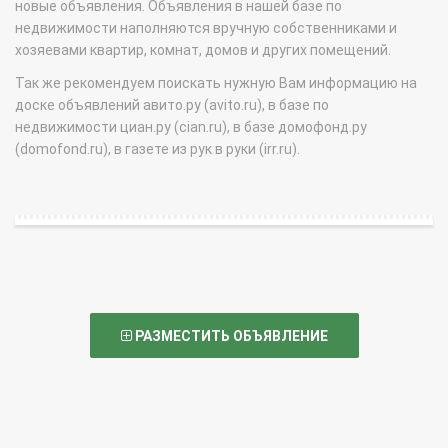
новые объявления. Объявления в нашей базе по
недвижимости наполняются вручную собственниками и
хозяевами квартир, комнат, домов и других помещений.
Так же рекомендуем поискать нужную Вам информацию на
доске объявлений авито.ру (avito.ru), в базе по
недвижимости циан.ру (cian.ru), в базе домофонд.ру
(domofond.ru), в газете из рук в руки (irr.ru).
РАЗМЕСТИТЬ ОБЪЯВЛЕНИЕ