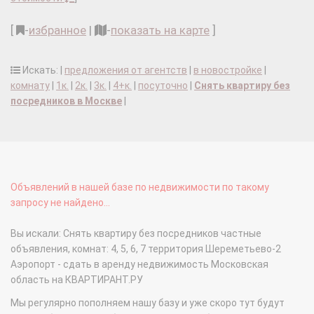
[
-
избранное
|
-
показать на карте
]
Искать: |
предложения от агентств
|
в новостройке
|
комнату
|
1к.
|
2к.
|
3к.
|
4+к.
|
посуточно
|
Снять квартиру без
посредников в Москве
|
Объявлений в нашей базе по недвижимости по такому
запросу не найдено...
Вы искали: Снять квартиру без посредников частные
объявления, комнат: 4, 5, 6, 7 территория Шереметьево-2
Аэропорт - сдать в аренду недвижимость Московская
область на КВАРТИРАНТ.РУ
Мы регулярно пополняем нашу базу и уже скоро тут будут