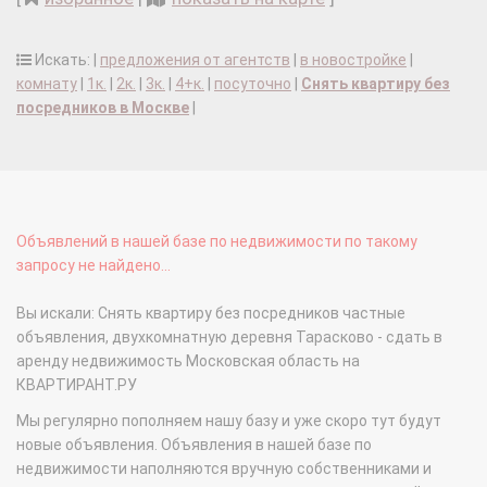
Искать: |
предложения от агентств
|
в новостройке
|
комнату
|
1к.
|
2к.
|
3к.
|
4+к.
|
посуточно
|
Снять квартиру без
посредников в Москве
|
Объявлений в нашей базе по недвижимости по такому
запросу не найдено...
Вы искали: Снять квартиру без посредников частные
объявления, двухкомнатную деревня Тарасково - сдать в
аренду недвижимость Московская область на
КВАРТИРАНТ.РУ
Мы регулярно пополняем нашу базу и уже скоро тут будут
новые объявления. Объявления в нашей базе по
недвижимости наполняются вручную собственниками и