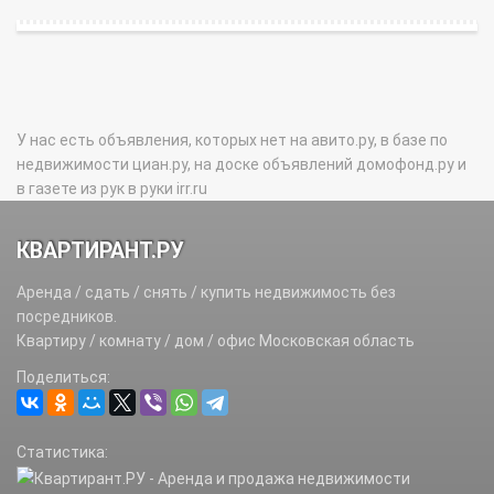
У нас есть объявления, которых нет на авито.ру, в базе по
недвижимости циан.ру, на доске объявлений домофонд.ру и
в газете из рук в руки irr.ru
КВАРТИРАНТ.РУ
Аренда / сдать / снять / купить недвижимость без
посредников.
Квартиру / комнату / дом / офис Московская область
Поделиться:
Статистика: