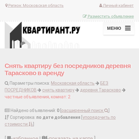
Регион:
Московская область
Личный кабинет
Разместить объявление
МЕНЮ
Снять квартиру без посредников деревня
Тарасково в аренду
Параметры поиска:
Московская область
БЕЗ
ПОСРЕДНИКОВ
снять квартиру
деревня Тарасково
частные объявления, комнат: 2
Найдено объявлений:
0
[
расширенный поиск
]
Сортировка:
по дате добавления
[
упорядочить по
стоимости
]
[
-
избранное
|
-
показать на карте
]