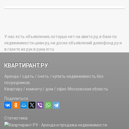
У нас есть объявления, которых нет на авито.ру, в базе по
недвижимости циан.ру, на доске объявлений домофонд.ру и
в газете из рук в руки irr.ru
КВАРТИРАНТ.РУ
Аренда / сдать / снять / купить недвижимость без
посредников.
Квартиру / комнату / дом / офис Московская область
Поделиться:
Статистика: