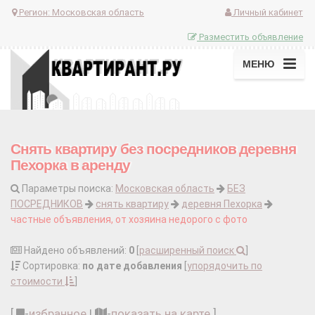
Регион:
Московская область
Личный кабинет
Разместить объявление
МЕНЮ
Снять квартиру без посредников деревня
Пехорка в аренду
Параметры поиска:
Московская область
БЕЗ
ПОСРЕДНИКОВ
снять квартиру
деревня Пехорка
частные объявления, от хозяина недорого с фото
Найдено объявлений:
0
[
расширенный поиск
]
Сортировка:
по дате добавления
[
упорядочить по
стоимости
]
[
-
избранное
|
-
показать на карте
]