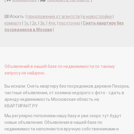
Искать: |
предложения от агентств
|
в новостройке
|
комнату
|
1к.
|
2к.
|
3к.
|
4+к.
|
посуточно
|
Снять квартиру без
посредников в Москве
|
Объявлений в нашей базе по недвижимости по такому
запросу не найдено...
Вы искали: Снять квартиру без посредников деревня Пехорка,
частные объявления, от хозяина недорого с фото - сдать в
аренду недвижимость Московская область на
КВАРТИРАНТ.РУ
Мы регулярно пополняем нашу базу и уже скоро тут будут
новые объявления. Объявления в нашей базе по
недвижимости наполняются вручную собственниками и