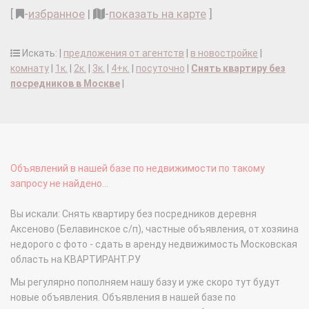
[
-
избранное
|
-
показать на карте
]
Искать: |
предложения от агентств
|
в новостройке
|
комнату
|
1к.
|
2к.
|
3к.
|
4+к.
|
посуточно
|
Снять квартиру без
посредников в Москве
|
Объявлений в нашей базе по недвижимости по такому
запросу не найдено...
Вы искали: Снять квартиру без посредников деревня
Аксеново (Белавинское с/п), частные объявления, от хозяина
недорого с фото - сдать в аренду недвижимость Московская
область на КВАРТИРАНТ.РУ
Мы регулярно пополняем нашу базу и уже скоро тут будут
новые объявления. Объявления в нашей базе по