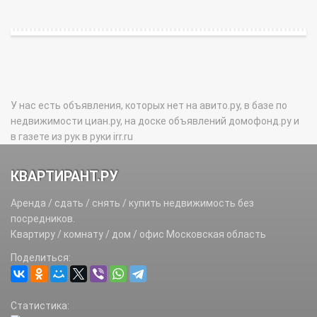
У нас есть объявления, которых нет на авито.ру, в базе по
недвижимости циан.ру, на доске объявлений домофонд.ру и
в газете из рук в руки irr.ru
КВАРТИРАНТ.РУ
Аренда / сдать / снять / купить недвижимость без
посредников.
Квартиру / комнату / дом / офис Московская область
Поделиться:
Статистика: