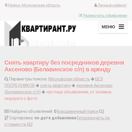
Регион:
Московская область
Личный кабинет
Разместить объявление
МЕНЮ
Снять квартиру без посредников деревня
Аксеново (Белавинское с/п) в аренду
Параметры поиска:
Московская область
БЕЗ
ПОСРЕДНИКОВ
снять квартиру
деревня Аксеново
(Белавинское с/п)
частные объявления, от хозяина
недорого с фото
Найдено объявлений:
0
[
расширенный поиск
]
Сортировка:
по дате добавления
[
упорядочить по
стоимости
]