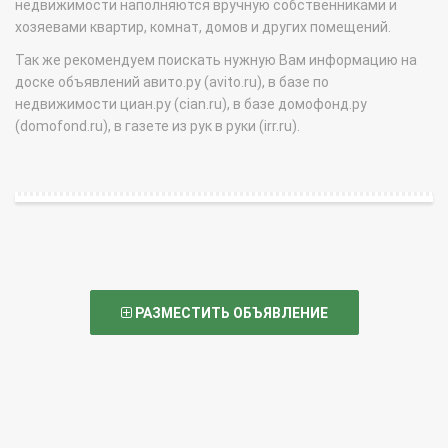
недвижимости наполняются вручную собственниками и
хозяевами квартир, комнат, домов и других помещений.
Так же рекомендуем поискать нужную Вам информацию на
доске объявлений авито.ру (avito.ru), в базе по
недвижимости циан.ру (cian.ru), в базе домофонд.ру
(domofond.ru), в газете из рук в руки (irr.ru).
РАЗМЕСТИТЬ ОБЪЯВЛЕНИЕ