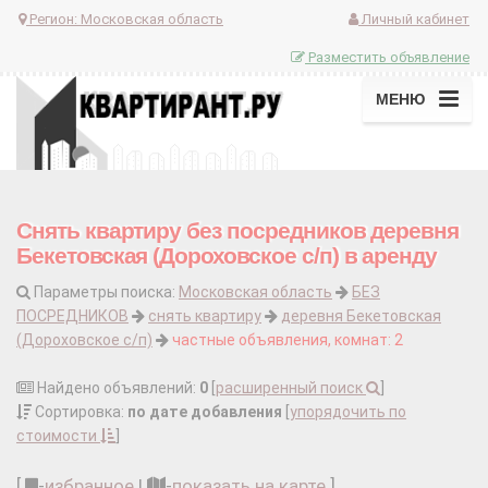
Регион:
Московская область
Личный кабинет
Разместить объявление
МЕНЮ
Снять квартиру без посредников деревня
Бекетовская (Дороховское с/п) в аренду
Параметры поиска:
Московская область
БЕЗ
ПОСРЕДНИКОВ
снять квартиру
деревня Бекетовская
(Дороховское с/п)
частные объявления, комнат: 2
Найдено объявлений:
0
[
расширенный поиск
]
Сортировка:
по дате добавления
[
упорядочить по
стоимости
]
[
-
избранное
|
-
показать на карте
]