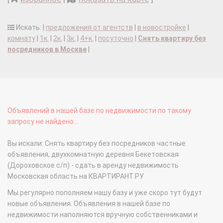
Искать: |
предложения от агентств
|
в новостройке
|
комнату
|
1к.
|
2к.
|
3к.
|
4+к.
|
посуточно
|
Снять квартиру без
посредников в Москве
|
Объявлений в нашей базе по недвижимости по такому
запросу не найдено...
Вы искали: Снять квартиру без посредников частные
объявления, двухкомнатную деревня Бекетовская
(Дороховское с/п) - сдать в аренду недвижимость
Московская область на КВАРТИРАНТ.РУ
Мы регулярно пополняем нашу базу и уже скоро тут будут
новые объявления. Объявления в нашей базе по
недвижимости наполняются вручную собственниками и