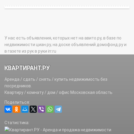
У нас есть объявления, которых нет на авито.ру, в базе по
недвижимости циан.ру, на доске объявлений домофонд.ру и
в газете из рук в руки irr.ru
КВАРТИРАНТ.РУ
Аренда / сдать / снять / купить недвижимость без
посредников.
Квартиру / комнату / дом / офис Московская область
Поделиться:
Статистика: