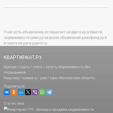
У нас есть объявления, которых нет на авито.ру, в базе по
недвижимости циан.ру, на доске объявлений домофонд.ру и
в газете из рук в руки irr.ru
КВАРТИРАНТ.РУ
Аренда / сдать / снять / купить недвижимость без
посредников.
Квартиру / комнату / дом / офис Московская область
Поделиться:
Статистика: