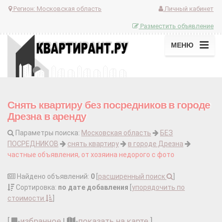
Регион:
Московская область
Личный кабинет
Разместить объявление
МЕНЮ
Снять квартиру без посредников в городе
Дрезна в аренду
Параметры поиска:
Московская область
БЕЗ
ПОСРЕДНИКОВ
снять квартиру
в городе Дрезна
частные объявления, от хозяина недорого с фото
Найдено объявлений:
0
[
расширенный поиск
]
Сортировка:
по дате добавления
[
упорядочить по
стоимости
]
[
-
избранное
|
-
показать на карте
]