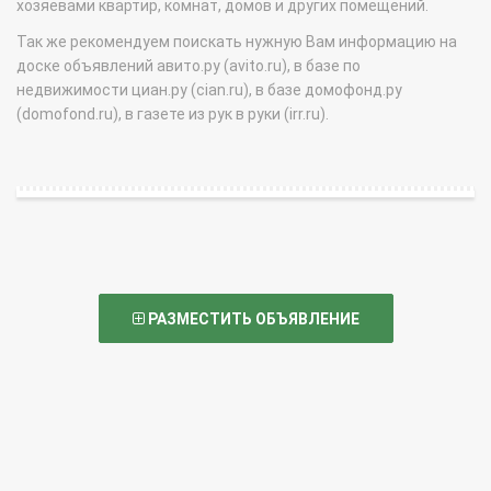
хозяевами квартир, комнат, домов и других помещений.
Так же рекомендуем поискать нужную Вам информацию на
доске объявлений авито.ру (avito.ru), в базе по
недвижимости циан.ру (cian.ru), в базе домофонд.ру
(domofond.ru), в газете из рук в руки (irr.ru).
РАЗМЕСТИТЬ ОБЪЯВЛЕНИЕ