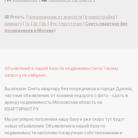
Искать: |
предложения от агентств
|
в новостройке
|
комнату
|
1к.
|
2к.
|
3к.
|
4+к.
|
посуточно
|
Снять квартиру без
посредников в Москве
|
Объявлений в нашей базе по недвижимости по такому
запросу не найдено...
Вы искали: Снять квартиру без посредников в городе Дрезна,
частные объявления, от хозяина недорого с фото - сдать в
аренду недвижимость Московская область на
КВАРТИРАНТ.РУ
Мы регулярно пополняем нашу базу и уже скоро тут будут
новые объявления. Объявления в нашей базе по
недвижимости наполняются вручную собственниками и