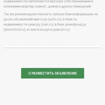
недвижимости наполняются вручную собственниками и
хозяевами квартир, комнат, домов и других помещений.
Так же рекомендуем поискать нужную Вам информацию на
доске объявлений авито.ру (avito.ru), в базе по
недвижимости циан.ру (cian.ru), в базе домофонд.ру
(domofond.ru), в газете из рук в руки (irr.ru).
РАЗМЕСТИТЬ ОБЪЯВЛЕНИЕ