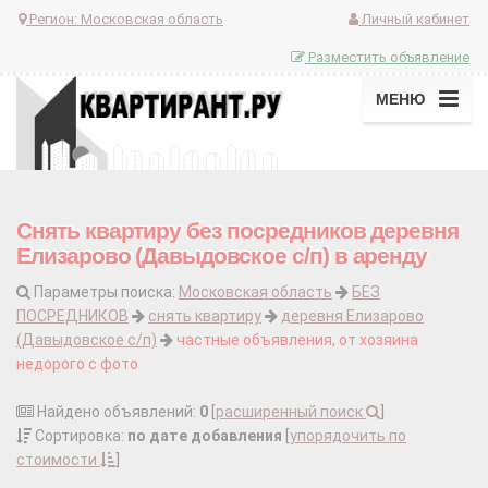
Регион:
Московская область
Личный кабинет
Разместить объявление
МЕНЮ
Снять квартиру без посредников деревня
Елизарово (Давыдовское с/п) в аренду
Параметры поиска:
Московская область
БЕЗ
ПОСРЕДНИКОВ
снять квартиру
деревня Елизарово
(Давыдовское с/п)
частные объявления, от хозяина
недорого с фото
Найдено объявлений:
0
[
расширенный поиск
]
Сортировка:
по дате добавления
[
упорядочить по
стоимости
]