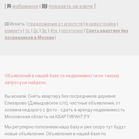
[
-
избранное
|
-
показать на карте
]
Искать: |
предложения от агентств
|
в новостройке
|
комнату
|
1к.
|
2к.
|
3к.
|
4+к.
|
посуточно
|
Снять квартиру без
посредников в Москве
|
Объявлений в нашей базе по недвижимости по такому
запросу не найдено...
Вы искали: Снять квартиру без посредников деревня
Елизарово (Давыдовское с/п), частные объявления, от
хозяина недорого с фото - сдать в аренду недвижимость
Московская область на КВАРТИРАНТ.РУ
Мы регулярно пополняем нашу базу и уже скоро тут будут
новые объявления. Объявления в нашей базе по