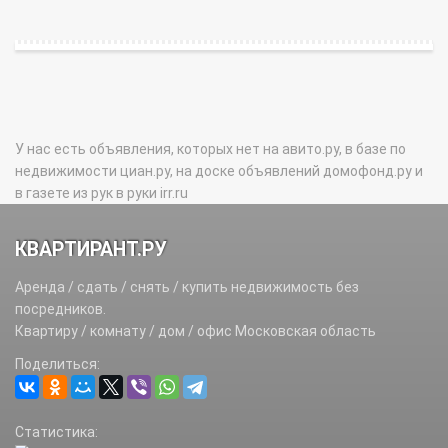
У нас есть объявления, которых нет на авито.ру, в базе по
недвижимости циан.ру, на доске объявлений домофонд.ру и
в газете из рук в руки irr.ru
КВАРТИРАНТ.РУ
Аренда / сдать / снять / купить недвижимость без
посредников.
Квартиру / комнату / дом / офис Московская область
Поделиться:
Статистика: