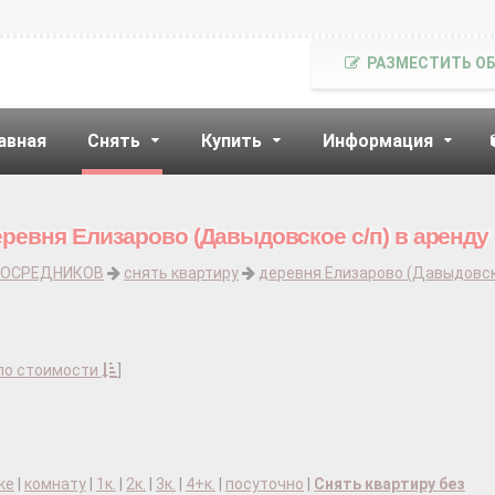
РАЗМЕСТИТЬ О
авная
Снять
Купить
Информация
еревня Елизарово (Давыдовское с/п) в аренду
ПОСРЕДНИКОВ
снять квартиру
деревня Елизарово (Давыдовс
по стоимости
]
ке
|
комнату
|
1к.
|
2к.
|
3к.
|
4+к.
|
посуточно
|
Снять квартиру без