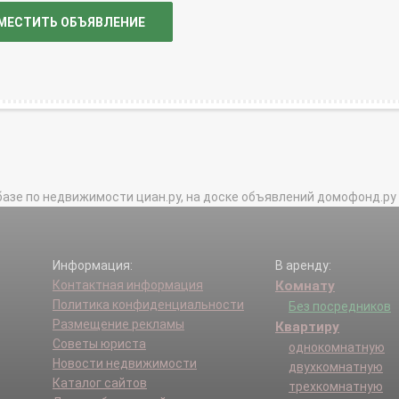
МЕСТИТЬ ОБЪЯВЛЕНИЕ
базе по недвижимости циан.ру, на доске объявлений домофонд.ру и в 
Информация:
В аренду:
Контактная информация
Комнату
Политика конфиденциальности
Без посредников
Размещение рекламы
Квартиру
Советы юриста
однокомнатную
Новости недвижимости
двухкомнатную
Каталог сайтов
трехкомнатную