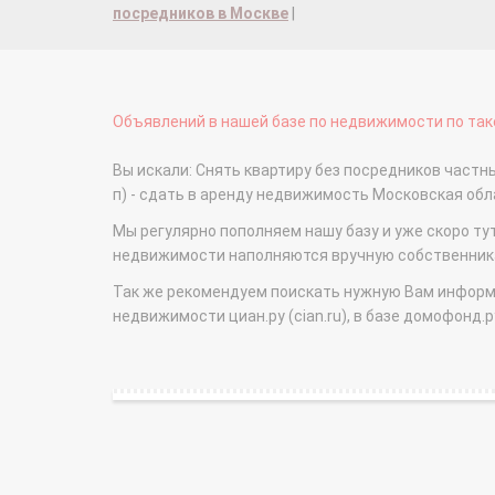
посредников в Москве
|
Объявлений в нашей базе по недвижимости по тако
Вы искали: Снять квартиру без посредников част
п) - сдать в аренду недвижимость Московская об
Мы регулярно пополняем нашу базу и уже скоро ту
недвижимости наполняются вручную собственникам
Так же рекомендуем поискать нужную Вам информаци
недвижимости циан.ру (cian.ru), в базе домофонд.ру (