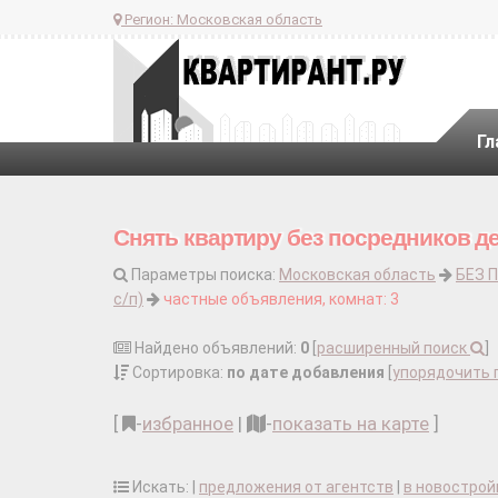
Регион:
Московская область
Гл
Снять квартиру без посредников д
Параметры поиска:
Московская область
БЕЗ 
с/п)
частные объявления, комнат: 3
Найдено объявлений:
0
[
расширенный поиск
]
Сортировка:
по дате добавления
[
упорядочить 
[
-
избранное
|
-
показать на карте
]
Искать: |
предложения от агентств
|
в новострой