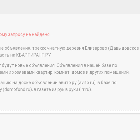
му запросу не найдено...
ные объявления, трехкомнатную деревня Елизарово (Давыдовское 
ласть на КВАРТИРАНТ.РУ
т будут новые объявления. Объявления в нашей базе по
и и хозяевами квартир, комнат, домов и других помещений.
ю на доске объявлений авито.ру (avito.ru), в базе по
domofond.ru), в газете из рук в руки (irr.ru).