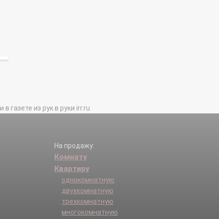
газете из рук в руки irr.ru
На продажу:
Комнату
Квартиру
однокомнатную
двухкомнатную
трехкомнатную
многокомнатную