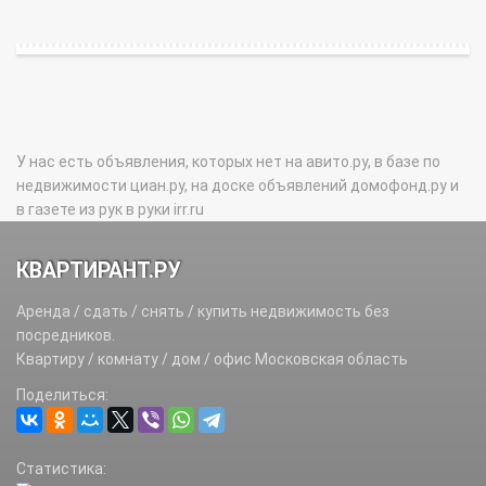
У нас есть объявления, которых нет на авито.ру, в базе по
недвижимости циан.ру, на доске объявлений домофонд.ру и
в газете из рук в руки irr.ru
КВАРТИРАНТ.РУ
Аренда / сдать / снять / купить недвижимость без
посредников.
Квартиру / комнату / дом / офис Московская область
Поделиться:
Статистика: