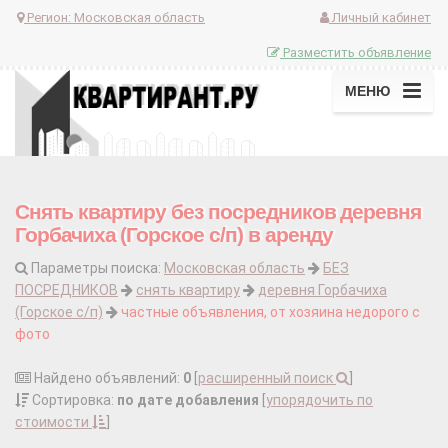
Регион:
Московская область
Личный кабинет
Разместить объявление
МЕНЮ
Снять квартиру без посредников деревня
Горбачиха (Горское с/п) в аренду
Параметры поиска:
Московская область
БЕЗ
ПОСРЕДНИКОВ
снять квартиру
деревня Горбачиха
(Горское с/п)
частные объявления, от хозяина недорого с
фото
Найдено объявлений:
0
[
расширенный поиск
]
Сортировка:
по дате добавления
[
упорядочить по
стоимости
]