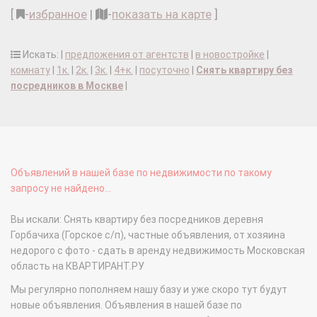
[
-
избранное
|
-
показать на карте
]
Искать: |
предложения от агентств
|
в новостройке
|
комнату
|
1к.
|
2к.
|
3к.
|
4+к.
|
посуточно
|
Снять квартиру без
посредников в Москве
|
Объявлений в нашей базе по недвижимости по такому
запросу не найдено...
Вы искали: Снять квартиру без посредников деревня
Горбачиха (Горское с/п), частные объявления, от хозяина
недорого с фото - сдать в аренду недвижимость Московская
область на КВАРТИРАНТ.РУ
Мы регулярно пополняем нашу базу и уже скоро тут будут
новые объявления. Объявления в нашей базе по