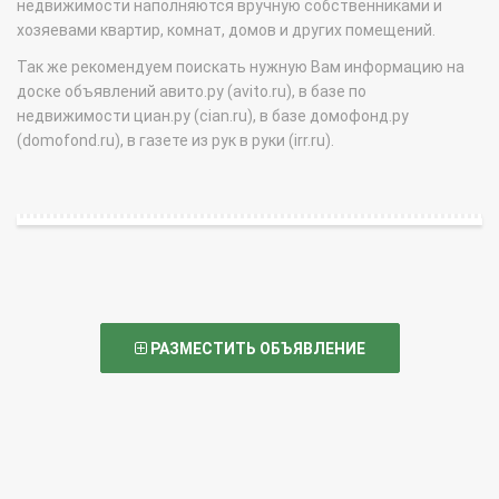
недвижимости наполняются вручную собственниками и
хозяевами квартир, комнат, домов и других помещений.
Так же рекомендуем поискать нужную Вам информацию на
доске объявлений авито.ру (avito.ru), в базе по
недвижимости циан.ру (cian.ru), в базе домофонд.ру
(domofond.ru), в газете из рук в руки (irr.ru).
РАЗМЕСТИТЬ ОБЪЯВЛЕНИЕ