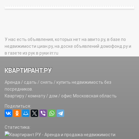
У нас есть объявления, которых нет на авито.ру, в базе по
недвижимости циан.ру, на доске объявлений домофонд.ру и
в газете из рук в руки irr.ru
КВАРТИРАНТ.РУ
Аренда / сдать / снять / купить недвижимость без
посредников.
Квартиру / комнату / дом / офис Московская область
Поделиться:
Статистика: