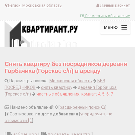
Регион:
Московская область
Личный кабинет
Разместить объявление
МЕНЮ
Снять квартиру без посредников деревня
Горбачиха (Горское с/п) в аренду
Параметры поиска:
Московская область
БЕЗ
ПОСРЕДНИКОВ
снять квартиру
деревня Горбачиха
(Горское с/п)
частные объявления, комнат: 4, 5, 6, 7
Найдено объявлений:
0
[
расширенный поиск
]
Сортировка:
по дате добавления
[
упорядочить по
стоимости
]
[
-
избранное
|
-
показать на карте
]