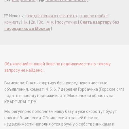
Искать: |
предложения от агентств
|
в новостройке
|
комнату
|
1к.
|
2к.
|
3к.
|
4+к.
|
посуточно
|
Снять квартиру без
посредников в Москве
|
Объявлений в нашей базе по недвижимости по такому
запросу не найдено...
Вы искали: Снять квартиру без посредников частные
объявления, комнат: 4, 5, 6, 7 деревня Горбачиха (Горское с/п)
- сдать в аренду недвижимость Московская область на
КВАРТИРАНТ.РУ
Мы регулярно пополняем нашу базу и уже скоро тут будут
новые объявления. Объявления в нашей базе по
недвижимости наполняются вручную собственниками и