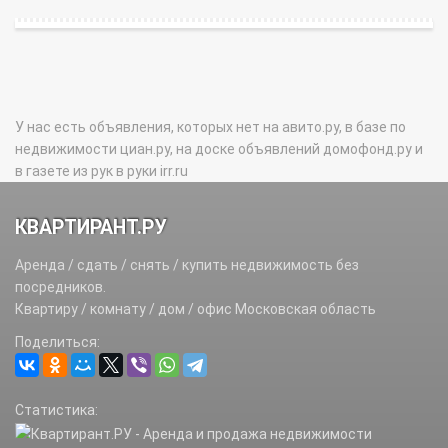
У нас есть объявления, которых нет на авито.ру, в базе по
недвижимости циан.ру, на доске объявлений домофонд.ру и
в газете из рук в руки irr.ru
КВАРТИРАНТ.РУ
Аренда / сдать / снять / купить недвижимость без
посредников.
Квартиру / комнату / дом / офис Московская область
Поделиться:
Статистика: