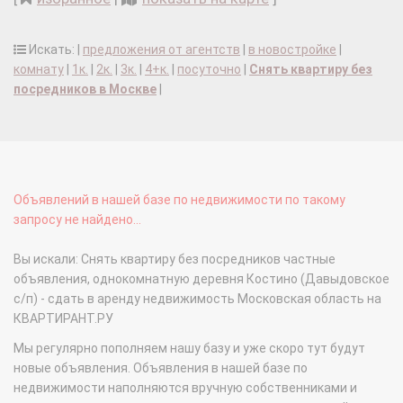
Искать: |
предложения от агентств
|
в новостройке
|
комнату
|
1к.
|
2к.
|
3к.
|
4+к.
|
посуточно
|
Снять квартиру без
посредников в Москве
|
Объявлений в нашей базе по недвижимости по такому
запросу не найдено...
Вы искали: Снять квартиру без посредников частные
объявления, однокомнатную деревня Костино (Давыдовское
с/п) - сдать в аренду недвижимость Московская область на
КВАРТИРАНТ.РУ
Мы регулярно пополняем нашу базу и уже скоро тут будут
новые объявления. Объявления в нашей базе по
недвижимости наполняются вручную собственниками и