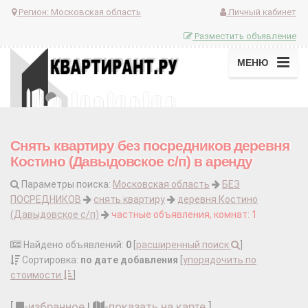
Регион:
Московская область
Личный кабинет
Разместить объявление
МЕНЮ
Снять квартиру без посредников деревня
Костино (Давыдовское с/п) в аренду
Параметры поиска:
Московская область
БЕЗ
ПОСРЕДНИКОВ
снять квартиру
деревня Костино
(Давыдовское с/п)
частные объявления, комнат: 1
Найдено объявлений:
0
[
расширенный поиск
]
Сортировка:
по дате добавления
[
упорядочить по
стоимости
]
[
-
избранное
|
-
показать на карте
]