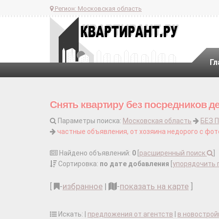
Регион:
Московская область
Гл
Снять квартиру без посредников де
Параметры поиска:
Московская область
БЕЗ 
частные объявления, от хозяина недорого с фот
Найдено объявлений:
0
[
расширенный поиск
]
Сортировка:
по дате добавления
[
упорядочить 
[
-
избранное
|
-
показать на карте
]
Искать: |
предложения от агентств
|
в новострой