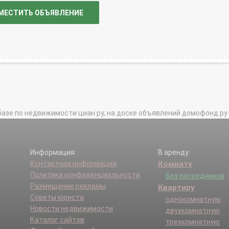
МЕСТИТЬ ОБЪЯВЛЕНИЕ
базе по недвижимости циан.ру, на доске объявлений домофонд.ру и в 
Информация:
В аренду:
Контактная информация
Комнату
Политика конфиденциальности
Без посредников
Размещение рекламы
Квартиру
Советы юриста
однокомнатную
Новости недвижимости
двухкомнатную
Каталог сайтов
трехкомнатную