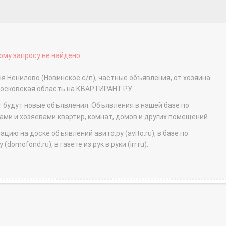
му запросу не найдено...
я Ненилово (Новинское с/п), частные объявления, от хозяина
Московская область на КВАРТИРАНТ.РУ
т будут новые объявления. Объявления в нашей базе по
и и хозяевами квартир, комнат, домов и других помещений.
ю на доске объявлений авито.ру (avito.ru), в базе по
domofond.ru), в газете из рук в руки (irr.ru).