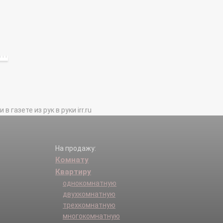
газете из рук в руки irr.ru
На продажу:
Комнату
Квартиру
однокомнатную
двухкомнатную
трехкомнатную
многокомнатную