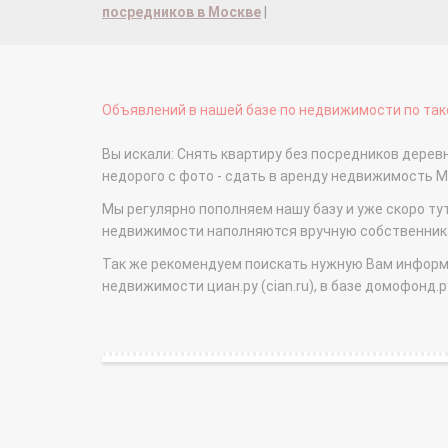
посредников в Москве
|
Объявлений в нашей базе по недвижимости по тако
Вы искали: Снять квартиру без посредников деревн
недорого с фото - сдать в аренду недвижимость 
Мы регулярно пополняем нашу базу и уже скоро ту
недвижимости наполняются вручную собственникам
Так же рекомендуем поискать нужную Вам информаци
недвижимости циан.ру (cian.ru), в базе домофонд.ру (