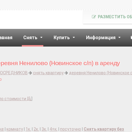
РАЗМЕСТИТЬ О
авная
Снять
Купить
Информация
ревня Ненилово (Новинское с/п) в аренду
ПОСРЕДНИКОВ
снять квартиру
деревня Ненилово (Новинское с
о
по стоимости
]
ке
|
комнату
|
1к.
|
2к.
|
3к.
|
4+к.
|
посуточно
|
Снять квартиру без