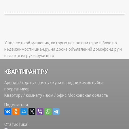
У нас есть объявления, которых нет на авито.ру, в базе по
недвижимости циан.ру, на доске объявлений домофонд.ру и
в газете из рук в руки irr.ru
КВАРТИРАНТ.РУ
Аренда / сдать / снять / купить недвижимость без
посредников.
Квартиру / комнату / дом / офис Московская область
Поделиться:
Статистика: