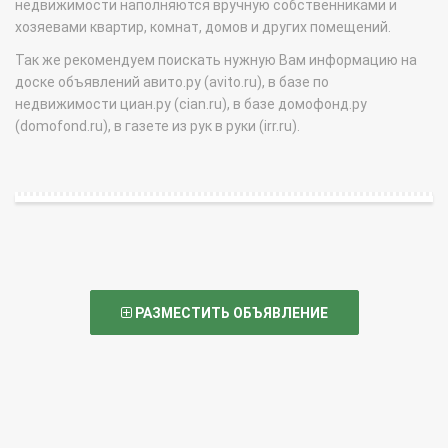
недвижимости наполняются вручную собственниками и
хозяевами квартир, комнат, домов и других помещений.
Так же рекомендуем поискать нужную Вам информацию на
доске объявлений авито.ру (avito.ru), в базе по
недвижимости циан.ру (cian.ru), в базе домофонд.ру
(domofond.ru), в газете из рук в руки (irr.ru).
РАЗМЕСТИТЬ ОБЪЯВЛЕНИЕ