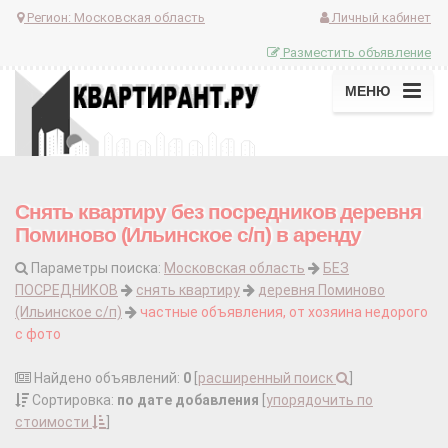
Регион:
Московская область
Личный кабинет
Разместить объявление
МЕНЮ
Снять квартиру без посредников деревня
Поминово (Ильинское с/п) в аренду
Параметры поиска:
Московская область
БЕЗ
ПОСРЕДНИКОВ
снять квартиру
деревня Поминово
(Ильинское с/п)
частные объявления, от хозяина недорого
с фото
Найдено объявлений:
0
[
расширенный поиск
]
Сортировка:
по дате добавления
[
упорядочить по
стоимости
]