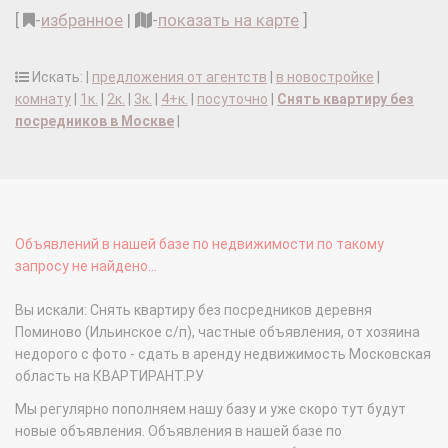
[
-
избранное
|
-
показать на карте
]
Искать: |
предложения от агентств
|
в новостройке
|
комнату
|
1к.
|
2к.
|
3к.
|
4+к.
|
посуточно
|
Снять квартиру без
посредников в Москве
|
Объявлений в нашей базе по недвижимости по такому
запросу не найдено...
Вы искали: Снять квартиру без посредников деревня
Поминово (Ильинское с/п), частные объявления, от хозяина
недорого с фото - сдать в аренду недвижимость Московская
область на КВАРТИРАНТ.РУ
Мы регулярно пополняем нашу базу и уже скоро тут будут
новые объявления. Объявления в нашей базе по