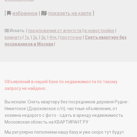
[
-
избранное
|
-
показать на карте
]
Искать: |
предложения от агентств
|
в новостройке
|
комнату
|
1к.
|
2к.
|
3к.
|
4+к.
|
посуточно
|
Снять квартиру без
посредников в Москве
|
Объявлений в нашей базе по недвижимости по такому
запросу не найдено...
Вы искали: Снять квартиру без посредников деревня Рудне-
Никитское (Дороховское с/п), частные объявления, от
хозяина недорого с фото - сдать в аренду недвижимость
Московская область на КВАРТИРАНТ.РУ
Мы регулярно пополняем нашу базу и уже скоро тут будут