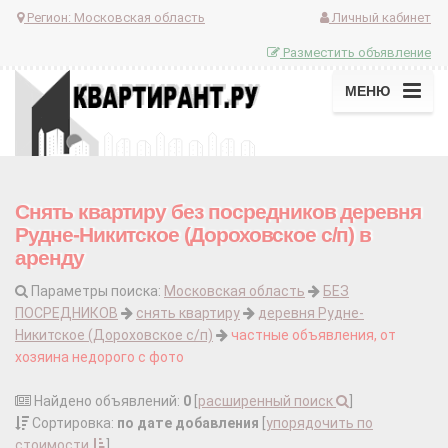
Регион:
Московская область
Личный кабинет
Разместить объявление
МЕНЮ
Снять квартиру без посредников деревня
Рудне-Никитское (Дороховское с/п) в
аренду
Параметры поиска:
Московская область
БЕЗ
ПОСРЕДНИКОВ
снять квартиру
деревня Рудне-
Никитское (Дороховское с/п)
частные объявления, от
хозяина недорого с фото
Найдено объявлений:
0
[
расширенный поиск
]
Сортировка:
по дате добавления
[
упорядочить по
стоимости
]