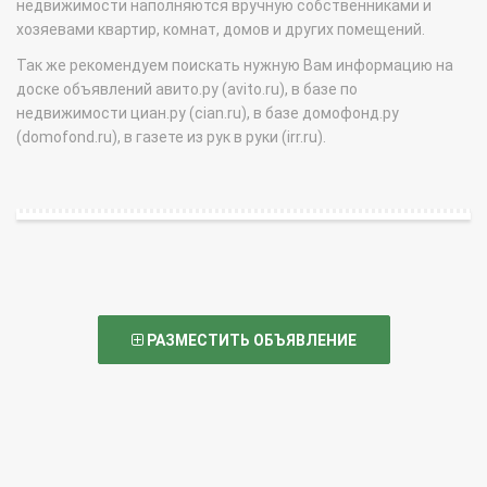
недвижимости наполняются вручную собственниками и
хозяевами квартир, комнат, домов и других помещений.
Так же рекомендуем поискать нужную Вам информацию на
доске объявлений авито.ру (avito.ru), в базе по
недвижимости циан.ру (cian.ru), в базе домофонд.ру
(domofond.ru), в газете из рук в руки (irr.ru).
РАЗМЕСТИТЬ ОБЪЯВЛЕНИЕ