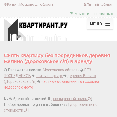
Регион:
Московская область
Личный кабинет
Разместить объявление
МЕНЮ
Снять квартиру без посредников деревня
Велино (Дороховское с/п) в аренду
Параметры поиска:
Московская область
БЕЗ
ПОСРЕДНИКОВ
снять квартиру
деревня Велино
(Дороховское с/п)
частные объявления, от хозяина
недорого с фото
Найдено объявлений:
0
[
расширенный поиск
]
Сортировка:
по дате добавления
[
упорядочить по
стоимости
]