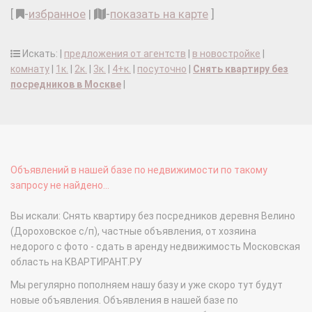
[
-
избранное
|
-
показать на карте
]
Искать: |
предложения от агентств
|
в новостройке
|
комнату
|
1к.
|
2к.
|
3к.
|
4+к.
|
посуточно
|
Снять квартиру без
посредников в Москве
|
Объявлений в нашей базе по недвижимости по такому
запросу не найдено...
Вы искали: Снять квартиру без посредников деревня Велино
(Дороховское с/п), частные объявления, от хозяина
недорого с фото - сдать в аренду недвижимость Московская
область на КВАРТИРАНТ.РУ
Мы регулярно пополняем нашу базу и уже скоро тут будут
новые объявления. Объявления в нашей базе по