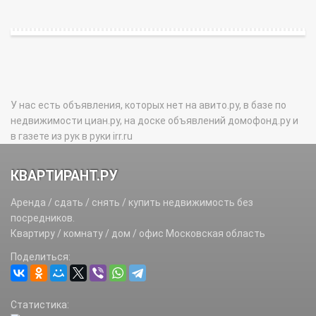
У нас есть объявления, которых нет на авито.ру, в базе по
недвижимости циан.ру, на доске объявлений домофонд.ру и
в газете из рук в руки irr.ru
КВАРТИРАНТ.РУ
Аренда / сдать / снять / купить недвижимость без
посредников.
Квартиру / комнату / дом / офис Московская область
Поделиться:
Статистика: