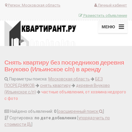
Регион:
Московская область
Личный кабинет
Разместить объявление
МЕНЮ
Снять квартиру без посредников деревня
Внуково (Ильинское с/п) в аренду
Параметры поиска:
Московская область
БЕЗ
ПОСРЕДНИКОВ
снять квартиру
деревня Внуково
(Ильинское с/п)
частные объявления, от хозяина недорого
с фото
Найдено объявлений:
0
[
расширенный поиск
]
Сортировка:
по дате добавления
[
упорядочить по
стоимости
]