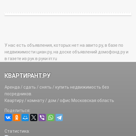
У нас есть объявления, которых нет на авито.ру, в базе по
недвижимости циан.ру, на доске объявлений домофонд.ру и
в газете из рук в руки irr.ru
КВАРТИРАНТ.РУ
Аренда / сдать / снять / купить недвижимость без
посредников.
Квартиру / комнату / дом / офис Московская область
Поделиться:
Статистика: