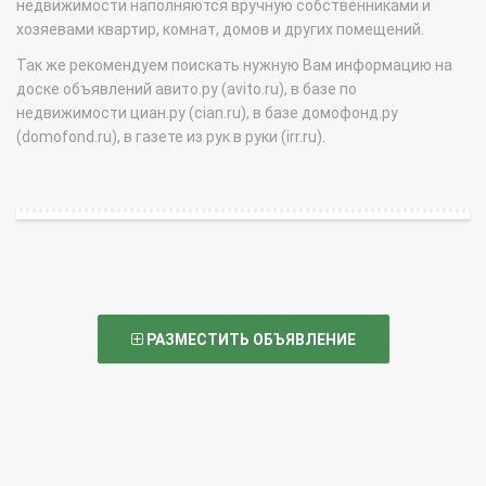
недвижимости наполняются вручную собственниками и
хозяевами квартир, комнат, домов и других помещений.
Так же рекомендуем поискать нужную Вам информацию на
доске объявлений авито.ру (avito.ru), в базе по
недвижимости циан.ру (cian.ru), в базе домофонд.ру
(domofond.ru), в газете из рук в руки (irr.ru).
РАЗМЕСТИТЬ ОБЪЯВЛЕНИЕ