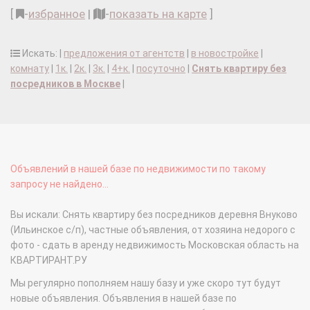
[
-
избранное
|
-
показать на карте
]
Искать: |
предложения от агентств
|
в новостройке
|
комнату
|
1к.
|
2к.
|
3к.
|
4+к.
|
посуточно
|
Снять квартиру без
посредников в Москве
|
Объявлений в нашей базе по недвижимости по такому
запросу не найдено...
Вы искали: Снять квартиру без посредников деревня Внуково
(Ильинское с/п), частные объявления, от хозяина недорого с
фото - сдать в аренду недвижимость Московская область на
КВАРТИРАНТ.РУ
Мы регулярно пополняем нашу базу и уже скоро тут будут
новые объявления. Объявления в нашей базе по