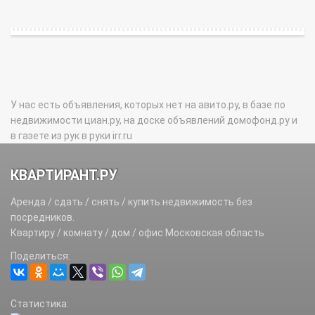
У нас есть объявления, которых нет на авито.ру, в базе по
недвижимости циан.ру, на доске объявлений домофонд.ру и
в газете из рук в руки irr.ru
КВАРТИРАНТ.РУ
Аренда / сдать / снять / купить недвижимость без
посредников.
Квартиру / комнату / дом / офис Московская область
Поделиться:
Статистика: