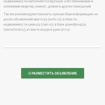
недвижимости наполняются вручную собственниками и
хозяевами квартир, комнат, домов и других помещений.
Так же рекомендуем поискать нужную Вам информацию на
доске объявлений авито.ру (avito.ru), в базе по
недвижимости циан.ру (cian.ru), в базе домофонд.ру
(domofond.ru), в газете из рук в руки (irr.ru).
РАЗМЕСТИТЬ ОБЪЯВЛЕНИЕ