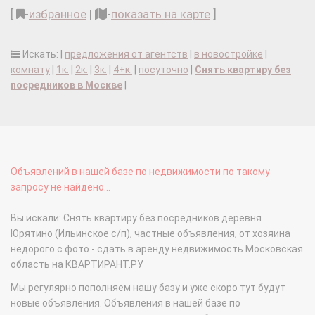
[
-
избранное
|
-
показать на карте
]
Искать: |
предложения от агентств
|
в новостройке
|
комнату
|
1к.
|
2к.
|
3к.
|
4+к.
|
посуточно
|
Снять квартиру без
посредников в Москве
|
Объявлений в нашей базе по недвижимости по такому
запросу не найдено...
Вы искали: Снять квартиру без посредников деревня
Юрятино (Ильинское с/п), частные объявления, от хозяина
недорого с фото - сдать в аренду недвижимость Московская
область на КВАРТИРАНТ.РУ
Мы регулярно пополняем нашу базу и уже скоро тут будут
новые объявления. Объявления в нашей базе по