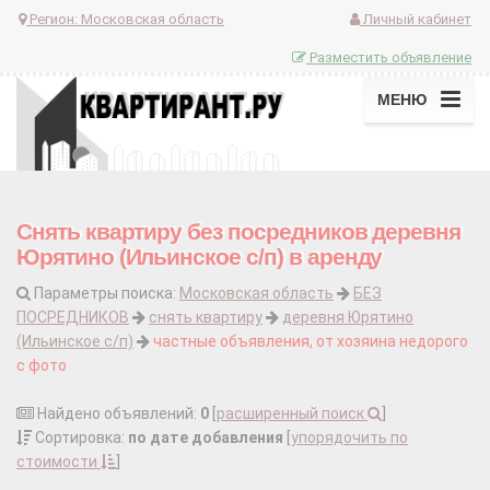
Регион:
Московская область
Личный кабинет
Разместить объявление
МЕНЮ
Снять квартиру без посредников деревня
Юрятино (Ильинское с/п) в аренду
Параметры поиска:
Московская область
БЕЗ
ПОСРЕДНИКОВ
снять квартиру
деревня Юрятино
(Ильинское с/п)
частные объявления, от хозяина недорого
с фото
Найдено объявлений:
0
[
расширенный поиск
]
Сортировка:
по дате добавления
[
упорядочить по
стоимости
]