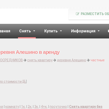
РАЗМЕСТИТЬ О
авная
Снять
Купить
Информация
еревня Алешино в аренду
ПОСРЕДНИКОВ
снять квартиру
деревня Алешино
частные
по стоимости
]
ке
|
комнату
|
1к.
|
2к.
|
3к.
|
4+к.
|
посуточно
|
Снять квартиру без