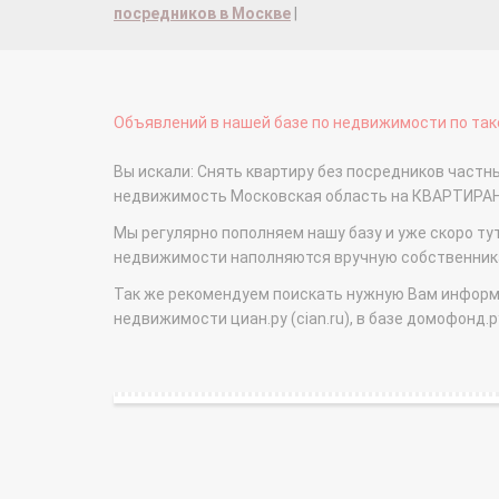
посредников в Москве
|
Объявлений в нашей базе по недвижимости по тако
Вы искали: Снять квартиру без посредников частн
недвижимость Московская область на КВАРТИРА
Мы регулярно пополняем нашу базу и уже скоро ту
недвижимости наполняются вручную собственникам
Так же рекомендуем поискать нужную Вам информаци
недвижимости циан.ру (cian.ru), в базе домофонд.ру (