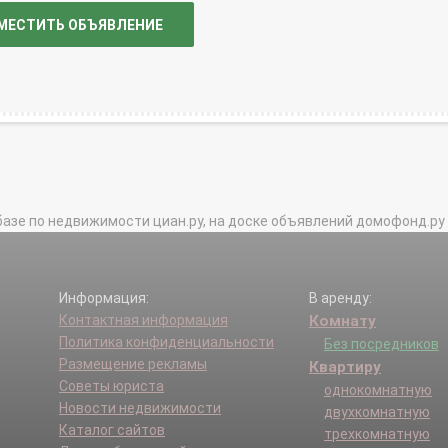
МЕСТИТЬ ОБЪЯВЛЕНИЕ
базе по недвижимости циан.ру, на доске объявлений домофонд.ру и в 
Информация:
В аренду:
Контактная информация
Комнату
Политика конфиденциальности
Без посредников
Размещение рекламы
Квартиру
Советы юриста
однокомнатную
Новости недвижимости
двухкомнатную
Каталог сайтов
трехкомнатную