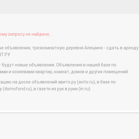
му запросу не найдено...
ые объявления, трехкомнатную деревня Алешино - сдать в аренду
НТ.РУ
т будут новые объявления. Объявления в нашей базе по
и и хозяевами квартир, комнат, домов и других помещений.
ю на доске объявлений авито.ру (avito.ru), в базе по
domofond.ru), в газете из рук в руки (irr.ru).