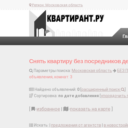
Регион:
Московская область
Гл
Снять квартиру без посредников д
Параметры поиска:
Московская область
БЕЗ 
объявления, комнат: 3
Найдено объявлений:
0
[
расширенный поиск
]
Сортировка:
по дате добавления
[
упорядочить 
[
-
избранное
|
-
показать на карте
]
Искать: |
предложения от агентств
|
в новострой