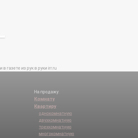
газете из рук в руки irr.ru
На продажу:
Комнату
Квартиру
однокомнатную
двухкомнатную
трехкомнатную
многокомнатную