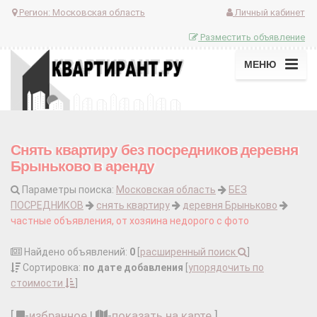
Регион:
Московская область
Личный кабинет
Разместить объявление
МЕНЮ
Снять квартиру без посредников деревня
Брыньково в аренду
Параметры поиска:
Московская область
БЕЗ
ПОСРЕДНИКОВ
снять квартиру
деревня Брыньково
частные объявления, от хозяина недорого с фото
Найдено объявлений:
0
[
расширенный поиск
]
Сортировка:
по дате добавления
[
упорядочить по
стоимости
]
[
-
избранное
|
-
показать на карте
]