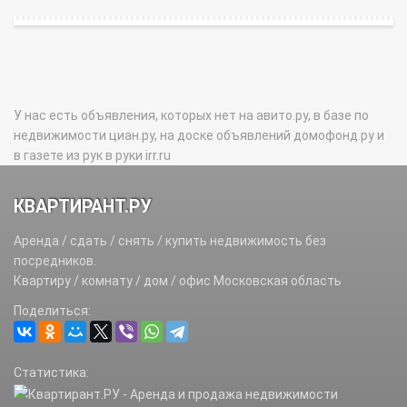
У нас есть объявления, которых нет на авито.ру, в базе по
недвижимости циан.ру, на доске объявлений домофонд.ру и
в газете из рук в руки irr.ru
КВАРТИРАНТ.РУ
Аренда / сдать / снять / купить недвижимость без
посредников.
Квартиру / комнату / дом / офис Московская область
Поделиться:
Статистика: