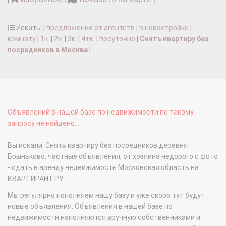
Искать: |
предложения от агентств
|
в новостройке
|
комнату
|
1к.
|
2к.
|
3к.
|
4+к.
|
посуточно
|
Снять квартиру без
посредников в Москве
|
Объявлений в нашей базе по недвижимости по такому
запросу не найдено...
Вы искали: Снять квартиру без посредников деревня
Брыньково, частные объявления, от хозяина недорого с фото
- сдать в аренду недвижимость Московская область на
КВАРТИРАНТ.РУ
Мы регулярно пополняем нашу базу и уже скоро тут будут
новые объявления. Объявления в нашей базе по
недвижимости наполняются вручную собственниками и