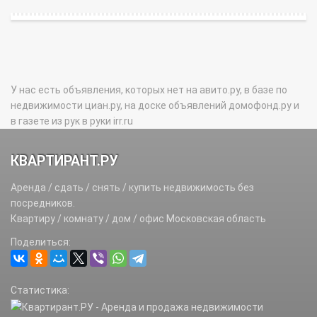
У нас есть объявления, которых нет на авито.ру, в базе по
недвижимости циан.ру, на доске объявлений домофонд.ру и
в газете из рук в руки irr.ru
КВАРТИРАНТ.РУ
Аренда / сдать / снять / купить недвижимость без
посредников.
Квартиру / комнату / дом / офис Московская область
Поделиться:
Статистика: