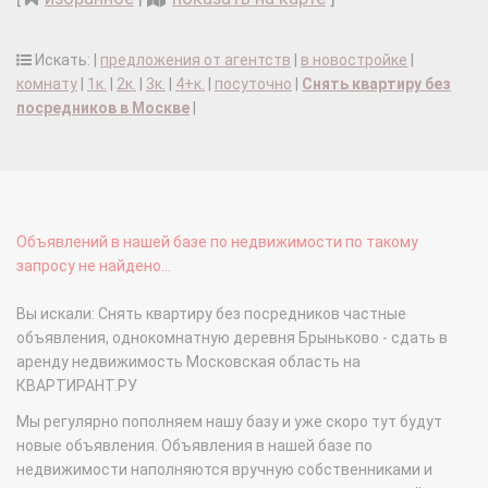
Искать: |
предложения от агентств
|
в новостройке
|
комнату
|
1к.
|
2к.
|
3к.
|
4+к.
|
посуточно
|
Снять квартиру без
посредников в Москве
|
Объявлений в нашей базе по недвижимости по такому
запросу не найдено...
Вы искали: Снять квартиру без посредников частные
объявления, однокомнатную деревня Брыньково - сдать в
аренду недвижимость Московская область на
КВАРТИРАНТ.РУ
Мы регулярно пополняем нашу базу и уже скоро тут будут
новые объявления. Объявления в нашей базе по
недвижимости наполняются вручную собственниками и