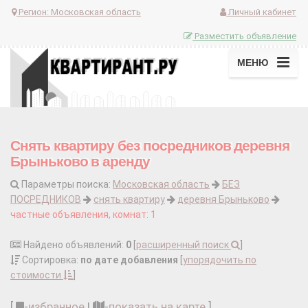
Регион:
Московская область
Личный кабинет
Разместить объявление
МЕНЮ
Снять квартиру без посредников деревня
Брыньково в аренду
Параметры поиска:
Московская область
БЕЗ
ПОСРЕДНИКОВ
снять квартиру
деревня Брыньково
частные объявления, комнат: 1
Найдено объявлений:
0
[
расширенный поиск
]
Сортировка:
по дате добавления
[
упорядочить по
стоимости
]
[
-
избранное
|
-
показать на карте
]