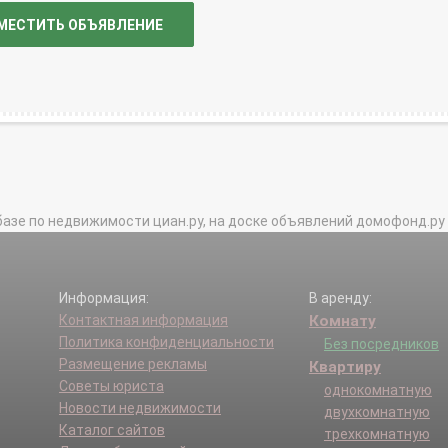
МЕСТИТЬ ОБЪЯВЛЕНИЕ
базе по недвижимости циан.ру, на доске объявлений домофонд.ру и в 
Информация:
В аренду:
Контактная информация
Комнату
Политика конфиденциальности
Без посредников
Размещение рекламы
Квартиру
Советы юриста
однокомнатную
Новости недвижимости
двухкомнатную
Каталог сайтов
трехкомнатную