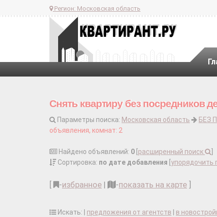
Регион:
Московская область
Гл
Снять квартиру без посредников д
Параметры поиска:
Московская область
БЕЗ 
объявления, комнат: 2
Найдено объявлений:
0
[
расширенный поиск
]
Сортировка:
по дате добавления
[
упорядочить 
[
-
избранное
|
-
показать на карте
]
Искать: |
предложения от агентств
|
в новострой