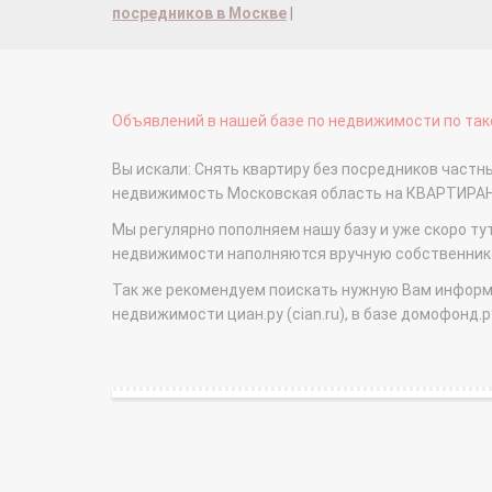
посредников в Москве
|
Объявлений в нашей базе по недвижимости по тако
Вы искали: Снять квартиру без посредников частн
недвижимость Московская область на КВАРТИРА
Мы регулярно пополняем нашу базу и уже скоро ту
недвижимости наполняются вручную собственникам
Так же рекомендуем поискать нужную Вам информаци
недвижимости циан.ру (cian.ru), в базе домофонд.ру (