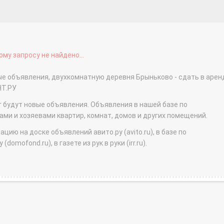
му запросу не найдено...
ые объявления, двухкомнатную деревня Брыньково - сдать в арен
НТ.РУ
т будут новые объявления. Объявления в нашей базе по
и и хозяевами квартир, комнат, домов и других помещений.
ю на доске объявлений авито.ру (avito.ru), в базе по
domofond.ru), в газете из рук в руки (irr.ru).