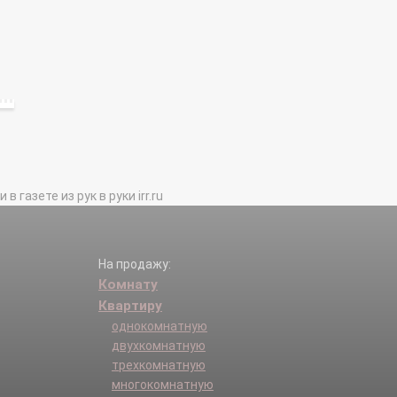
газете из рук в руки irr.ru
На продажу:
Комнату
Квартиру
однокомнатную
двухкомнатную
трехкомнатную
многокомнатную