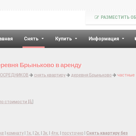
РАЗМЕСТИТЬ О
авная
Снять
Купить
Информация
еревня Брыньково в аренду
ПОСРЕДНИКОВ
снять квартиру
деревня Брыньково
частные
по стоимости
]
ке
|
комнату
|
1к.
|
2к.
|
3к.
|
4+к.
|
посуточно
|
Снять квартиру без