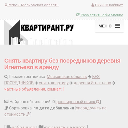
Регион:
Московская область
Личный кабинет
Разместить объявление
МЕНЮ
Снять квартиру без посредников деревня
Игнатьево в аренду
Параметры поиска:
Московская область
БЕЗ
ПОСРЕДНИКОВ
снять квартиру
деревня Игнатьево
частные объявления, комнат: 1
Найдено объявлений:
0
[
расширенный поиск
]
Сортировка:
по дате добавления
[
упорядочить по
стоимости
]
[
-
избранное
|
-
показать на карте
]