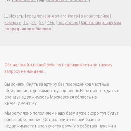
Искать: |
предложения от агентств
|
в новостройке
|
комнату
|
1к.
|
2к.
|
3к.
|
4+к.
|
посуточно
|
Снять квартиру без
посредников в Москве
|
Объявлений в нашей базе по недвижимости по такому
запросу не найдено...
Вы искали: Снять квартиру без посредников частные
объявления, однокомнатную деревня Игнатьево - сдать в
аренду недвижимость Московская область на
КВАРТИРАНТ.РУ
Мы регулярно пополняем нашу базу и уже скоро тут будут
новые объявления. Объявления в нашей базе по
недвижимости наполняются вручную собственниками и