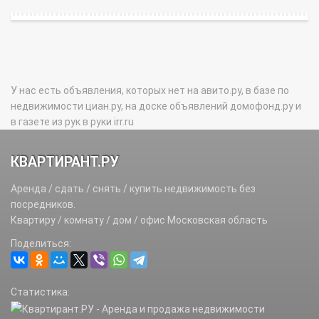
У нас есть объявления, которых нет на авито.ру, в базе по
недвижимости циан.ру, на доске объявлений домофонд.ру и
в газете из рук в руки irr.ru
КВАРТИРАНТ.РУ
Аренда / сдать / снять / купить недвижимость без
посредников.
Квартиру / комнату / дом / офис Московская область
Поделиться:
Статистика: