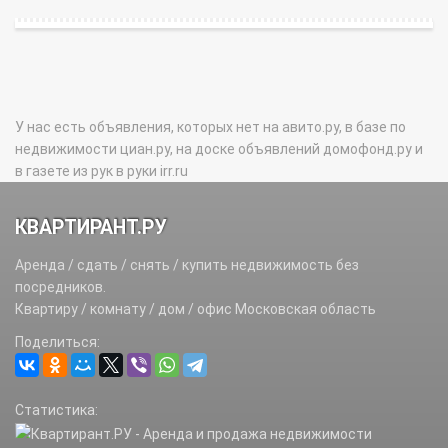
У нас есть объявления, которых нет на авито.ру, в базе по
недвижимости циан.ру, на доске объявлений домофонд.ру и
в газете из рук в руки irr.ru
КВАРТИРАНТ.РУ
Аренда / сдать / снять / купить недвижимость без
посредников.
Квартиру / комнату / дом / офис Московская область
Поделиться:
Статистика: