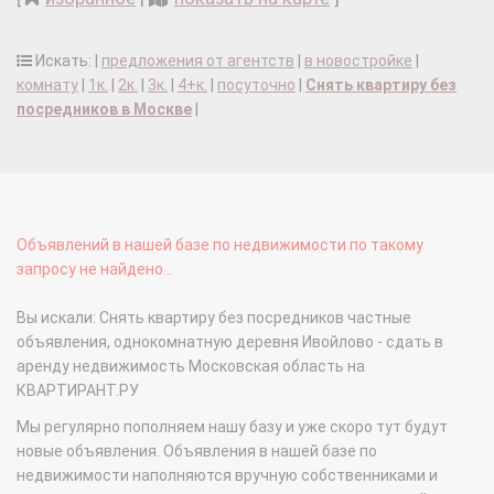
Искать: |
предложения от агентств
|
в новостройке
|
комнату
|
1к.
|
2к.
|
3к.
|
4+к.
|
посуточно
|
Снять квартиру без
посредников в Москве
|
Объявлений в нашей базе по недвижимости по такому
запросу не найдено...
Вы искали: Снять квартиру без посредников частные
объявления, однокомнатную деревня Ивойлово - сдать в
аренду недвижимость Московская область на
КВАРТИРАНТ.РУ
Мы регулярно пополняем нашу базу и уже скоро тут будут
новые объявления. Объявления в нашей базе по
недвижимости наполняются вручную собственниками и