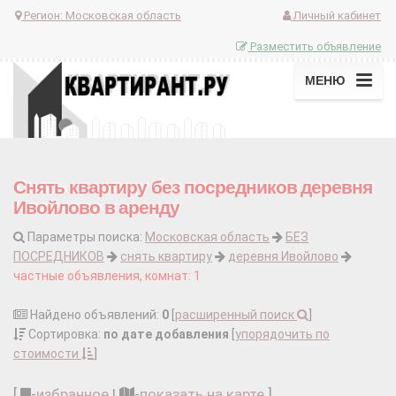
Регион:
Московская область
Личный кабинет
Разместить объявление
МЕНЮ
Снять квартиру без посредников деревня
Ивойлово в аренду
Параметры поиска:
Московская область
БЕЗ
ПОСРЕДНИКОВ
снять квартиру
деревня Ивойлово
частные объявления, комнат: 1
Найдено объявлений:
0
[
расширенный поиск
]
Сортировка:
по дате добавления
[
упорядочить по
стоимости
]
[
-
избранное
|
-
показать на карте
]