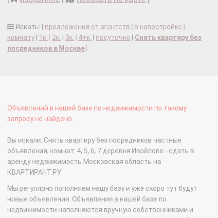
Искать: |
предложения от агентств
|
в новостройке
|
комнату
|
1к.
|
2к.
|
3к.
|
4+к.
|
посуточно
|
Снять квартиру без
посредников в Москве
|
Объявлений в нашей базе по недвижимости по такому
запросу не найдено...
Вы искали: Снять квартиру без посредников частные
объявления, комнат: 4, 5, 6, 7 деревня Ивойлово - сдать в
аренду недвижимость Московская область на
КВАРТИРАНТ.РУ
Мы регулярно пополняем нашу базу и уже скоро тут будут
новые объявления. Объявления в нашей базе по
недвижимости наполняются вручную собственниками и