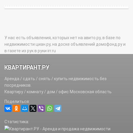
У нас есть объявления, которых нет на авито.ру, в базе по
недвижимости циан.ру, на доске объявлений домофонд.ру и
в газете из рук в руки irr.ru
КВАРТИРАНТ.РУ
Аренда / сдать / снять / купить недвижимость без
посредников.
Квартиру / комнату / дом / офис Московская область
Поделиться:
Статистика: