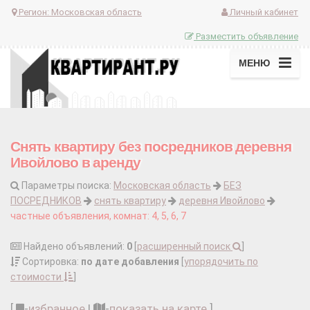
Регион:
Московская область
Личный кабинет
Разместить объявление
МЕНЮ
Снять квартиру без посредников деревня
Ивойлово в аренду
Параметры поиска:
Московская область
БЕЗ
ПОСРЕДНИКОВ
снять квартиру
деревня Ивойлово
частные объявления, комнат: 4, 5, 6, 7
Найдено объявлений:
0
[
расширенный поиск
]
Сортировка:
по дате добавления
[
упорядочить по
стоимости
]
[
-
избранное
|
-
показать на карте
]