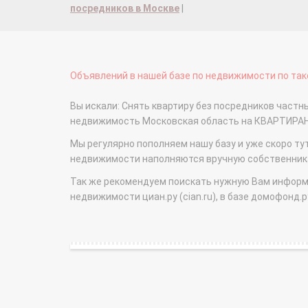
посредников в Москве
|
Объявлений в нашей базе по недвижимости по тако
Вы искали: Снять квартиру без посредников частн
недвижимость Московская область на КВАРТИРА
Мы регулярно пополняем нашу базу и уже скоро ту
недвижимости наполняются вручную собственникам
Так же рекомендуем поискать нужную Вам информаци
недвижимости циан.ру (cian.ru), в базе домофонд.ру (