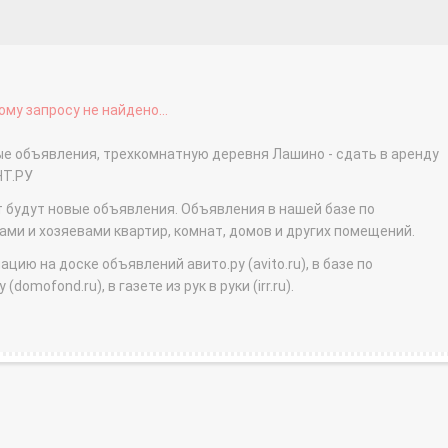
му запросу не найдено...
ые объявления, трехкомнатную деревня Лашино - сдать в аренду
НТ.РУ
т будут новые объявления. Объявления в нашей базе по
и и хозяевами квартир, комнат, домов и других помещений.
ю на доске объявлений авито.ру (avito.ru), в базе по
domofond.ru), в газете из рук в руки (irr.ru).