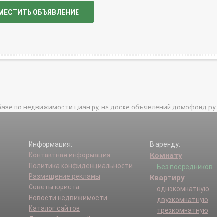
МЕСТИТЬ ОБЪЯВЛЕНИЕ
базе по недвижимости циан.ру, на доске объявлений домофонд.ру и в 
Информация:
В аренду:
Контактная информация
Комнату
Политика конфиденциальности
Без посредников
Размещение рекламы
Квартиру
Советы юриста
однокомнатную
Новости недвижимости
двухкомнатную
Каталог сайтов
трехкомнатную