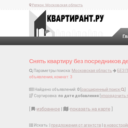
Регион:
Московская область
Гл
Снять квартиру без посредников д
Параметры поиска:
Московская область
БЕЗ 
объявления, комнат: 3
Найдено объявлений:
0
[
расширенный поиск
]
Сортировка:
по дате добавления
[
упорядочить 
[
-
избранное
|
-
показать на карте
]
Искать: |
предложения от агентств
|
в новострой