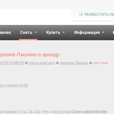
РАЗМЕСТИТЬ О
авная
Снять
Купить
Информация
еревня Лашино в аренду
ПОСРЕДНИКОВ
снять квартиру
деревня Лашино
частные
по стоимости
]
ке
|
комнату
|
1к.
|
2к.
|
3к.
|
4+к.
|
посуточно
|
Снять квартиру без