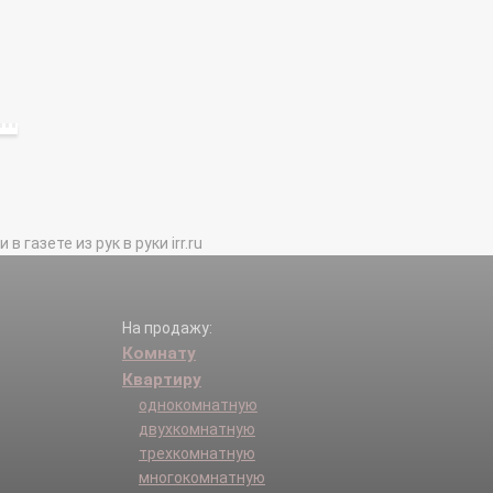
газете из рук в руки irr.ru
На продажу:
Комнату
Квартиру
однокомнатную
двухкомнатную
трехкомнатную
многокомнатную