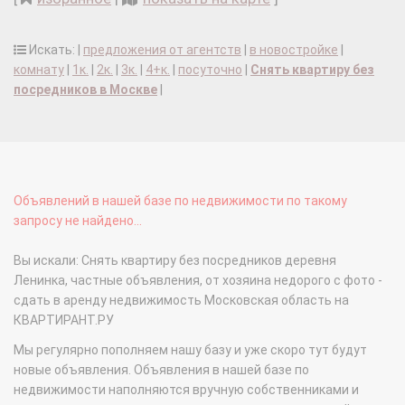
Искать: |
предложения от агентств
|
в новостройке
|
комнату
|
1к.
|
2к.
|
3к.
|
4+к.
|
посуточно
|
Снять квартиру без
посредников в Москве
|
Объявлений в нашей базе по недвижимости по такому
запросу не найдено...
Вы искали: Снять квартиру без посредников деревня
Ленинка, частные объявления, от хозяина недорого с фото -
сдать в аренду недвижимость Московская область на
КВАРТИРАНТ.РУ
Мы регулярно пополняем нашу базу и уже скоро тут будут
новые объявления. Объявления в нашей базе по
недвижимости наполняются вручную собственниками и