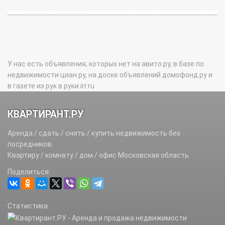
У нас есть объявления, которых нет на авито.ру, в базе по
недвижимости циан.ру, на доске объявлений домофонд.ру и
в газете из рук в руки irr.ru
КВАРТИРАНТ.РУ
Аренда / сдать / снять / купить недвижимость без
посредников.
Квартиру / комнату / дом / офис Московская область
Поделиться:
Статистика: