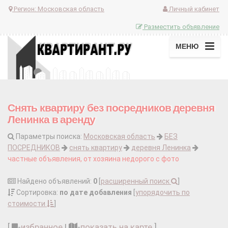
Регион:
Московская область
Личный кабинет
Разместить объявление
МЕНЮ
Снять квартиру без посредников деревня
Ленинка в аренду
Параметры поиска:
Московская область
БЕЗ
ПОСРЕДНИКОВ
снять квартиру
деревня Ленинка
частные объявления, от хозяина недорого с фото
Найдено объявлений:
0
[
расширенный поиск
]
Сортировка:
по дате добавления
[
упорядочить по
стоимости
]
[
-
избранное
|
-
показать на карте
]