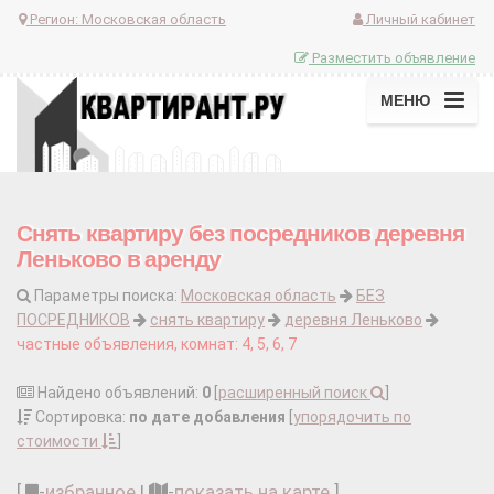
Регион:
Московская область
Личный кабинет
Разместить объявление
МЕНЮ
Снять квартиру без посредников деревня
Леньково в аренду
Параметры поиска:
Московская область
БЕЗ
ПОСРЕДНИКОВ
снять квартиру
деревня Леньково
частные объявления, комнат: 4, 5, 6, 7
Найдено объявлений:
0
[
расширенный поиск
]
Сортировка:
по дате добавления
[
упорядочить по
стоимости
]
[
-
избранное
|
-
показать на карте
]