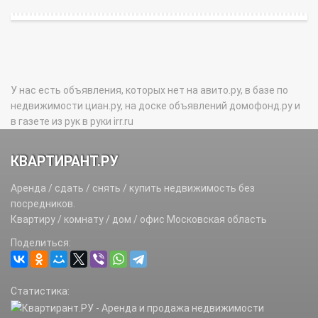
У нас есть объявления, которых нет на авито.ру, в базе по
недвижимости циан.ру, на доске объявлений домофонд.ру и
в газете из рук в руки irr.ru
КВАРТИРАНТ.РУ
Аренда / сдать / снять / купить недвижимость без
посредников.
Квартиру / комнату / дом / офис Московская область
Поделиться:
Статистика: