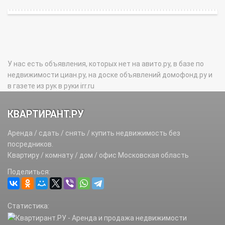
У нас есть объявления, которых нет на авито.ру, в базе по
недвижимости циан.ру, на доске объявлений домофонд.ру и
в газете из рук в руки irr.ru
КВАРТИРАНТ.РУ
Аренда / сдать / снять / купить недвижимость без
посредников.
Квартиру / комнату / дом / офис Московская область
Поделиться:
Статистика: