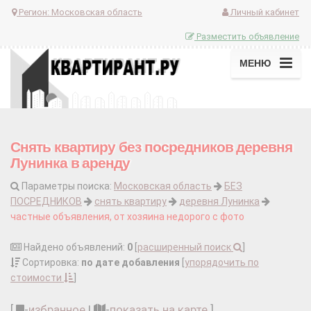
Регион:
Московская область
Личный кабинет
Разместить объявление
МЕНЮ
Снять квартиру без посредников деревня
Лунинка в аренду
Параметры поиска:
Московская область
БЕЗ
ПОСРЕДНИКОВ
снять квартиру
деревня Лунинка
частные объявления, от хозяина недорого с фото
Найдено объявлений:
0
[
расширенный поиск
]
Сортировка:
по дате добавления
[
упорядочить по
стоимости
]
[
-
избранное
|
-
показать на карте
]