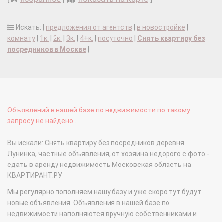
Искать: |
предложения от агентств
|
в новостройке
|
комнату
|
1к.
|
2к.
|
3к.
|
4+к.
|
посуточно
|
Снять квартиру без
посредников в Москве
|
Объявлений в нашей базе по недвижимости по такому
запросу не найдено...
Вы искали: Снять квартиру без посредников деревня
Лунинка, частные объявления, от хозяина недорого с фото -
сдать в аренду недвижимость Московская область на
КВАРТИРАНТ.РУ
Мы регулярно пополняем нашу базу и уже скоро тут будут
новые объявления. Объявления в нашей базе по
недвижимости наполняются вручную собственниками и