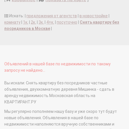
Искать: |
предложения от агентств
|
в новостройке
|
комнату
|
1к.
|
2к.
|
3к.
|
4+к.
|
посуточно
|
Снять квартиру без
посредников в Москве
|
Объявлений в нашей базе по недвижимости по такому
запросу не найдено...
Вы искали: Снять квартиру без посредников частные
объявления, двухкомнатную деревня Мишинка - сдать в
аренду недвижимость Московская область на
КВАРТИРАНТ.РУ
Мы регулярно пополняем нашу базу и уже скоро тут будут
новые объявления. Объявления в нашей базе по
недвижимости наполняются вручную собственниками и