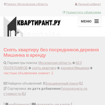
Регион:
Московская область
Личный кабинет
Разместить объявление
МЕНЮ
Снять квартиру без посредников деревня
Мишинка в аренду
Параметры поиска:
Московская область
БЕЗ
ПОСРЕДНИКОВ
снять квартиру
деревня Мишинка
частные объявления, комнат: 2
Найдено объявлений:
0
[
расширенный поиск
]
Сортировка:
по дате добавления
[
упорядочить по
стоимости
]
[
-
избранное
|
-
показать на карте
]