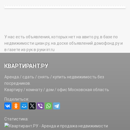
У нас есть объявления, которых нет на авито.ру, в базе по
недвижимости циан.ру, на доске объявлений домофонд.ру и
в газете из рук в руки irr.ru
КВАРТИРАНТ.РУ
Аренда / сдать / снять / купить недвижимость без
посредников.
Квартиру / комнату / дом / офис Московская область
Поделиться:
Статистика: