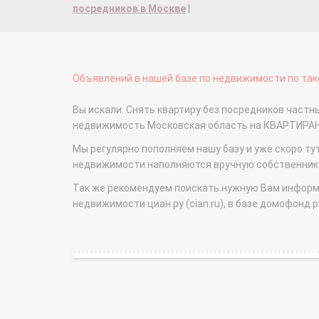
посредников в Москве
|
Объявлений в нашей базе по недвижимости по тако
Вы искали: Снять квартиру без посредников частн
недвижимость Московская область на КВАРТИРА
Мы регулярно пополняем нашу базу и уже скоро ту
недвижимости наполняются вручную собственникам
Так же рекомендуем поискать нужную Вам информаци
недвижимости циан.ру (cian.ru), в базе домофонд.ру (