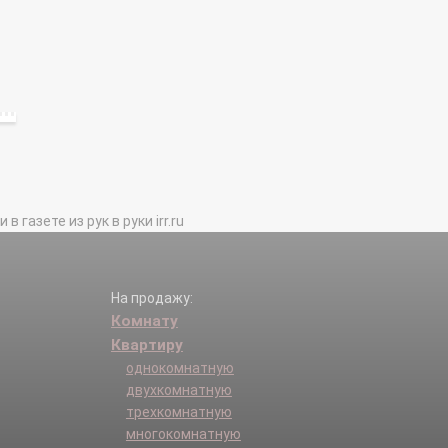
газете из рук в руки irr.ru
На продажу:
Комнату
Квартиру
однокомнатную
двухкомнатную
трехкомнатную
многокомнатную