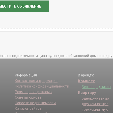
МЕСТИТЬ ОБЪЯВЛЕНИЕ
базе по недвижимости циан.ру, на доске объявлений домофонд.ру и в 
Информация:
В аренду:
Контактная информация
Комнату
Политика конфиденциальности
Без посредников
Размещение рекламы
Квартиру
Советы юриста
однокомнатную
Новости недвижимости
двухкомнатную
Каталог сайтов
трехкомнатную