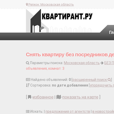
Регион:
Московская область
Гл
Снять квартиру без посредников д
Параметры поиска:
Московская область
БЕЗ 
объявления, комнат: 3
Найдено объявлений:
0
[
расширенный поиск
]
Сортировка:
по дате добавления
[
упорядочить 
[
-
избранное
|
-
показать на карте
]
Искать: |
предложения от агентств
|
в новострой