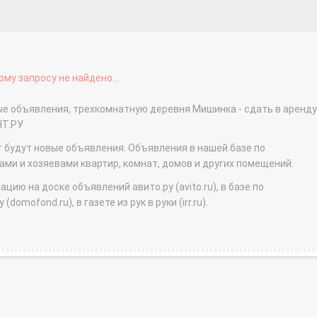
му запросу не найдено...
ые объявления, трехкомнатную деревня Мишинка - сдать в аренду
НТ.РУ
т будут новые объявления. Объявления в нашей базе по
и и хозяевами квартир, комнат, домов и других помещений.
ю на доске объявлений авито.ру (avito.ru), в базе по
domofond.ru), в газете из рук в руки (irr.ru).