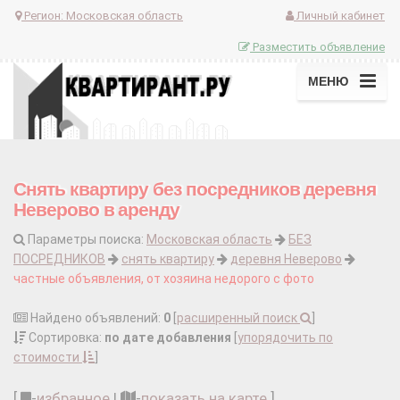
Регион:
Московская область
Личный кабинет
Разместить объявление
МЕНЮ
Снять квартиру без посредников деревня
Неверово в аренду
Параметры поиска:
Московская область
БЕЗ
ПОСРЕДНИКОВ
снять квартиру
деревня Неверово
частные объявления, от хозяина недорого с фото
Найдено объявлений:
0
[
расширенный поиск
]
Сортировка:
по дате добавления
[
упорядочить по
стоимости
]
[
-
избранное
|
-
показать на карте
]