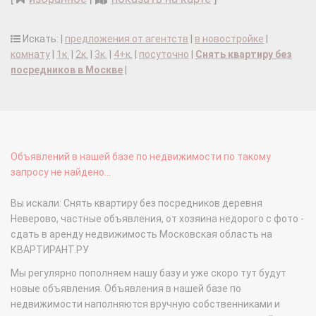
Искать: |
предложения от агентств
|
в новостройке
|
комнату
|
1к.
|
2к.
|
3к.
|
4+к.
|
посуточно
|
Снять квартиру без
посредников в Москве
|
Объявлений в нашей базе по недвижимости по такому
запросу не найдено...
Вы искали: Снять квартиру без посредников деревня
Неверово, частные объявления, от хозяина недорого с фото -
сдать в аренду недвижимость Московская область на
КВАРТИРАНТ.РУ
Мы регулярно пополняем нашу базу и уже скоро тут будут
новые объявления. Объявления в нашей базе по
недвижимости наполняются вручную собственниками и