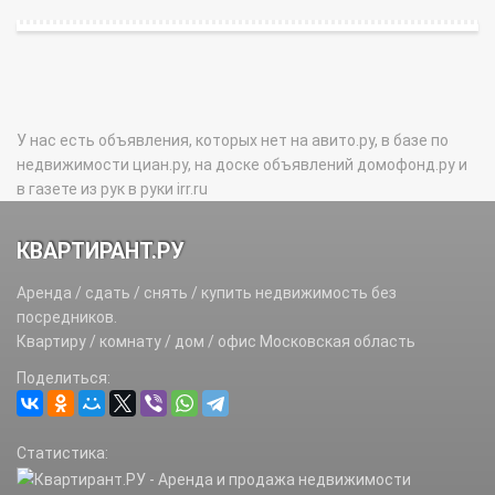
У нас есть объявления, которых нет на авито.ру, в базе по
недвижимости циан.ру, на доске объявлений домофонд.ру и
в газете из рук в руки irr.ru
КВАРТИРАНТ.РУ
Аренда / сдать / снять / купить недвижимость без
посредников.
Квартиру / комнату / дом / офис Московская область
Поделиться:
Статистика: