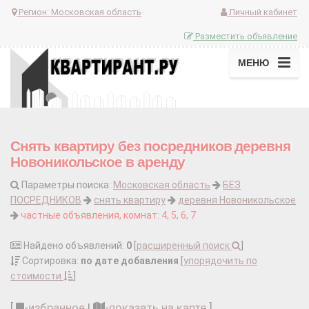
Регион:
Московская область
Личный кабинет
Разместить объявление
МЕНЮ
Снять квартиру без посредников деревня
Новоникольское в аренду
Параметры поиска:
Московская область
БЕЗ
ПОСРЕДНИКОВ
снять квартиру
деревня Новоникольское
частные объявления, комнат: 4, 5, 6, 7
Найдено объявлений:
0
[
расширенный поиск
]
Сортировка:
по дате добавления
[
упорядочить по
стоимости
]
[
-
избранное
|
-
показать на карте
]