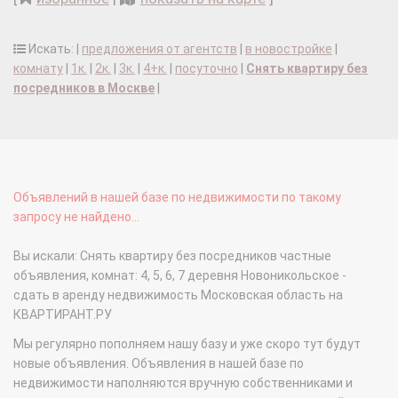
Искать: |
предложения от агентств
|
в новостройке
|
комнату
|
1к.
|
2к.
|
3к.
|
4+к.
|
посуточно
|
Снять квартиру без
посредников в Москве
|
Объявлений в нашей базе по недвижимости по такому
запросу не найдено...
Вы искали: Снять квартиру без посредников частные
объявления, комнат: 4, 5, 6, 7 деревня Новоникольское -
сдать в аренду недвижимость Московская область на
КВАРТИРАНТ.РУ
Мы регулярно пополняем нашу базу и уже скоро тут будут
новые объявления. Объявления в нашей базе по
недвижимости наполняются вручную собственниками и