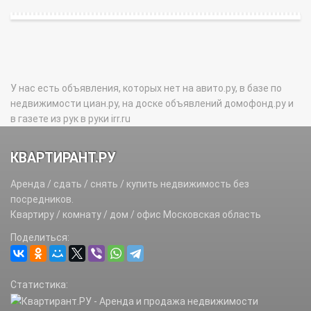
У нас есть объявления, которых нет на авито.ру, в базе по
недвижимости циан.ру, на доске объявлений домофонд.ру и
в газете из рук в руки irr.ru
КВАРТИРАНТ.РУ
Аренда / сдать / снять / купить недвижимость без
посредников.
Квартиру / комнату / дом / офис Московская область
Поделиться:
Статистика: