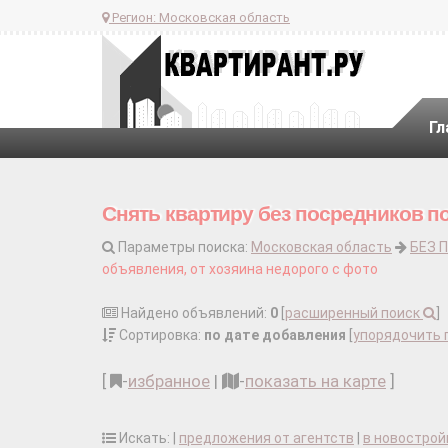
Регион:
Московская область
Гл
Снять квартиру без посредников п
Параметры поиска:
Московская область
БЕЗ 
объявления, от хозяина недорого с фото
Найдено объявлений:
0
[
расширенный поиск
]
Сортировка:
по дате добавления
[
упорядочить 
[
-
избранное
|
-
показать на карте
]
Искать: |
предложения от агентств
|
в новострой