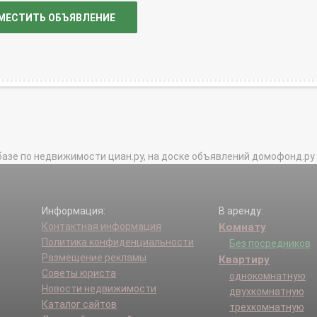
МЕСТИТЬ ОБЪЯВЛЕНИЕ
базе по недвижимости циан.ру, на доске объявлений домофонд.ру и в 
Информация:
В аренду:
Контактная информация
Комнату
Политика конфиденциальности
Без посредников
Размещение рекламы
Квартиру
Советы юриста
однокомнатную
Новости недвижимости
двухкомнатную
Каталог сайтов
трехкомнатную