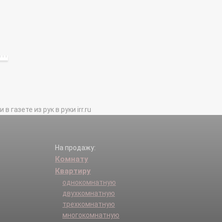
газете из рук в руки irr.ru
На продажу:
Комнату
Квартиру
однокомнатную
двухкомнатную
трехкомнатную
многокомнатную