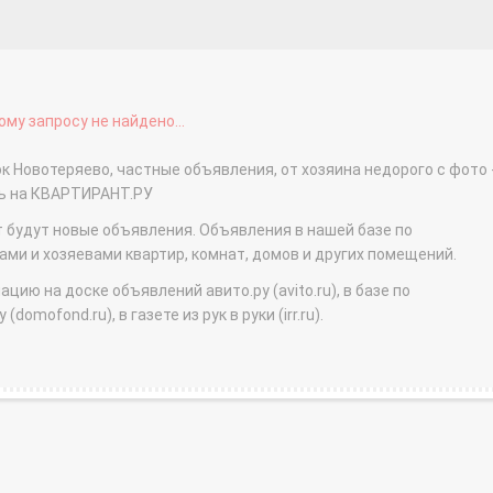
му запросу не найдено...
к Новотеряево, частные объявления, от хозяина недорого с фото 
ть на КВАРТИРАНТ.РУ
т будут новые объявления. Объявления в нашей базе по
и и хозяевами квартир, комнат, домов и других помещений.
ю на доске объявлений авито.ру (avito.ru), в базе по
domofond.ru), в газете из рук в руки (irr.ru).