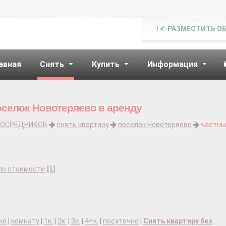
РАЗМЕСТИТЬ О
авная
Снять
Купить
Информация
оселок Новотеряево в аренду
ПОСРЕДНИКОВ
снять квартиру
поселок Новотеряево
частны
по стоимости
]
ке
|
комнату
|
1к.
|
2к.
|
3к.
|
4+к.
|
посуточно
|
Снять квартиру без