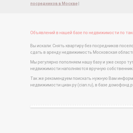
посредников в Москве
|
Объявлений в нашей базе по недвижимости по тако
Вы искали: Снять квартиру без посредников посело
сдать в аренду недвижимость Московская облас
Мы регулярно пополняем нашу базу и уже скоро ту
недвижимости наполняются вручную собственникам
Так же рекомендуем поискать нужную Вам информаци
недвижимости циан.ру (cian.ru), в базе домофонд.ру (