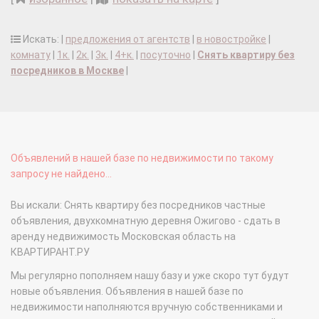
Искать: |
предложения от агентств
|
в новостройке
|
комнату
|
1к.
|
2к.
|
3к.
|
4+к.
|
посуточно
|
Снять квартиру без
посредников в Москве
|
Объявлений в нашей базе по недвижимости по такому
запросу не найдено...
Вы искали: Снять квартиру без посредников частные
объявления, двухкомнатную деревня Ожигово - сдать в
аренду недвижимость Московская область на
КВАРТИРАНТ.РУ
Мы регулярно пополняем нашу базу и уже скоро тут будут
новые объявления. Объявления в нашей базе по
недвижимости наполняются вручную собственниками и