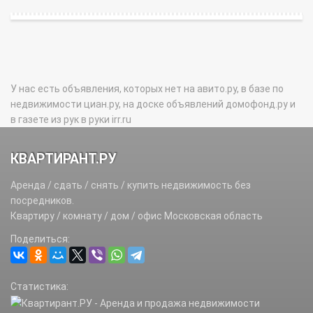
У нас есть объявления, которых нет на авито.ру, в базе по
недвижимости циан.ру, на доске объявлений домофонд.ру и
в газете из рук в руки irr.ru
КВАРТИРАНТ.РУ
Аренда / сдать / снять / купить недвижимость без
посредников.
Квартиру / комнату / дом / офис Московская область
Поделиться:
Статистика: