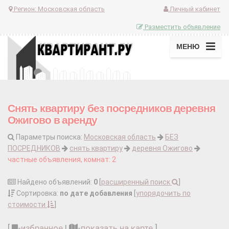
Регион:
Московская область
Личный кабинет
Разместить объявление
МЕНЮ
Снять квартиру без посредников деревня
Ожигово в аренду
Параметры поиска:
Московская область
БЕЗ
ПОСРЕДНИКОВ
снять квартиру
деревня Ожигово
частные объявления, комнат: 2
Найдено объявлений:
0
[
расширенный поиск
]
Сортировка:
по дате добавления
[
упорядочить по
стоимости
]
[
-
избранное
|
-
показать на карте
]