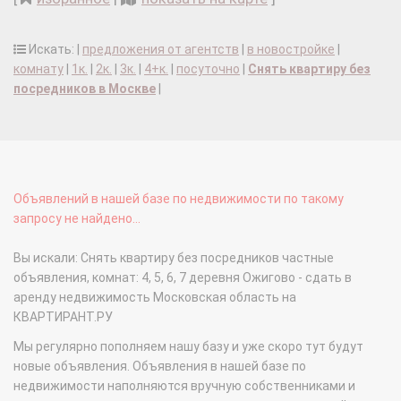
Искать: |
предложения от агентств
|
в новостройке
|
комнату
|
1к.
|
2к.
|
3к.
|
4+к.
|
посуточно
|
Снять квартиру без
посредников в Москве
|
Объявлений в нашей базе по недвижимости по такому
запросу не найдено...
Вы искали: Снять квартиру без посредников частные
объявления, комнат: 4, 5, 6, 7 деревня Ожигово - сдать в
аренду недвижимость Московская область на
КВАРТИРАНТ.РУ
Мы регулярно пополняем нашу базу и уже скоро тут будут
новые объявления. Объявления в нашей базе по
недвижимости наполняются вручную собственниками и