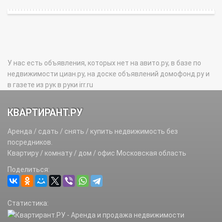
У нас есть объявления, которых нет на авито.ру, в базе по
недвижимости циан.ру, на доске объявлений домофонд.ру и
в газете из рук в руки irr.ru
КВАРТИРАНТ.РУ
Аренда / сдать / снять / купить недвижимость без
посредников.
Квартиру / комнату / дом / офис Московская область
Поделиться:
Статистика: