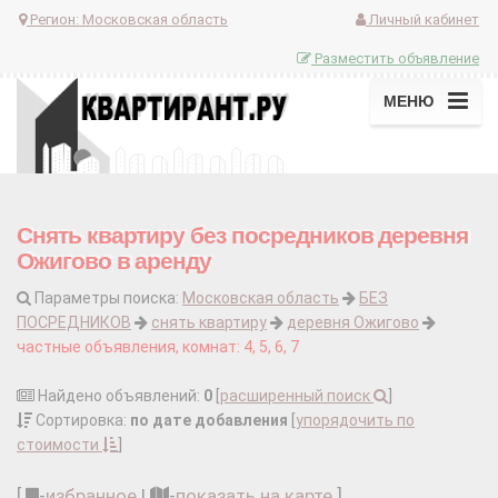
Регион:
Московская область
Личный кабинет
Разместить объявление
МЕНЮ
Снять квартиру без посредников деревня
Ожигово в аренду
Параметры поиска:
Московская область
БЕЗ
ПОСРЕДНИКОВ
снять квартиру
деревня Ожигово
частные объявления, комнат: 4, 5, 6, 7
Найдено объявлений:
0
[
расширенный поиск
]
Сортировка:
по дате добавления
[
упорядочить по
стоимости
]
[
-
избранное
|
-
показать на карте
]