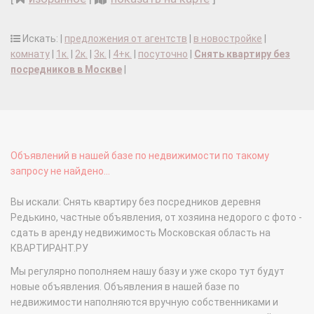
Искать: |
предложения от агентств
|
в новостройке
|
комнату
|
1к.
|
2к.
|
3к.
|
4+к.
|
посуточно
|
Снять квартиру без
посредников в Москве
|
Объявлений в нашей базе по недвижимости по такому
запросу не найдено...
Вы искали: Снять квартиру без посредников деревня
Редькино, частные объявления, от хозяина недорого с фото -
сдать в аренду недвижимость Московская область на
КВАРТИРАНТ.РУ
Мы регулярно пополняем нашу базу и уже скоро тут будут
новые объявления. Объявления в нашей базе по
недвижимости наполняются вручную собственниками и