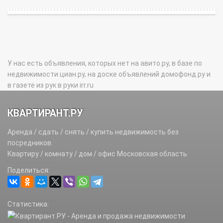
У нас есть объявления, которых нет на авито.ру, в базе по
недвижимости циан.ру, на доске объявлений домофонд.ру и
в газете из рук в руки irr.ru
КВАРТИРАНТ.РУ
Аренда / сдать / снять / купить недвижимость без
посредников.
Квартиру / комнату / дом / офис Московская область
Поделиться:
Статистика: