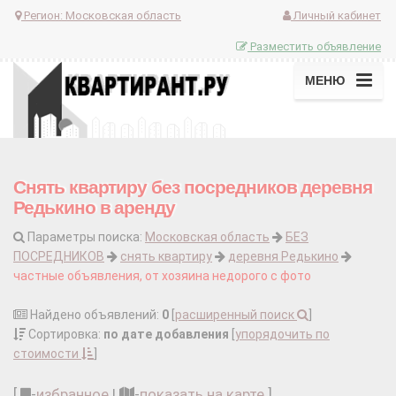
Регион:
Московская область
Личный кабинет
Разместить объявление
МЕНЮ
Снять квартиру без посредников деревня
Редькино в аренду
Параметры поиска:
Московская область
БЕЗ
ПОСРЕДНИКОВ
снять квартиру
деревня Редькино
частные объявления, от хозяина недорого с фото
Найдено объявлений:
0
[
расширенный поиск
]
Сортировка:
по дате добавления
[
упорядочить по
стоимости
]
[
-
избранное
|
-
показать на карте
]