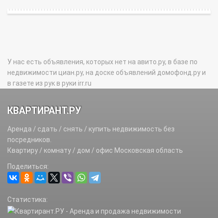
У нас есть объявления, которых нет на авито.ру, в базе по
недвижимости циан.ру, на доске объявлений домофонд.ру и
в газете из рук в руки irr.ru
КВАРТИРАНТ.РУ
Аренда / сдать / снять / купить недвижимость без
посредников.
Квартиру / комнату / дом / офис Московская область
Поделиться:
Статистика: