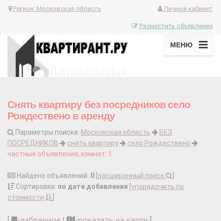
Регион:
Московская область
Личный кабинет
Разместить объявление
МЕНЮ
Снять квартиру без посредников село
Рождествено в аренду
Параметры поиска:
Московская область
БЕЗ
ПОСРЕДНИКОВ
снять квартиру
село Рождествено
частные объявления, комнат: 1
Найдено объявлений:
0
[
расширенный поиск
]
Сортировка:
по дате добавления
[
упорядочить по
стоимости
]
[
-
избранное
|
-
показать на карте
]