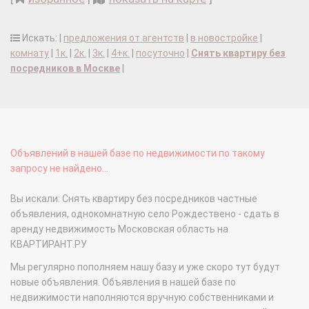
Искать: |
предложения от агентств
|
в новостройке
|
комнату
|
1к.
|
2к.
|
3к.
|
4+к.
|
посуточно
|
Снять квартиру без
посредников в Москве
|
Объявлений в нашей базе по недвижимости по такому
запросу не найдено...
Вы искали: Снять квартиру без посредников частные
объявления, однокомнатную село Рождествено - сдать в
аренду недвижимость Московская область на
КВАРТИРАНТ.РУ
Мы регулярно пополняем нашу базу и уже скоро тут будут
новые объявления. Объявления в нашей базе по
недвижимости наполняются вручную собственниками и