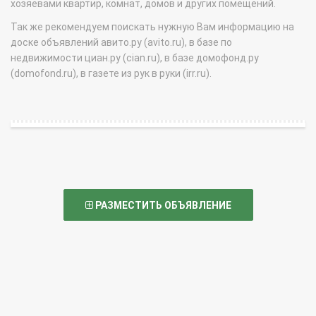
хозяевами квартир, комнат, домов и других помещений.
Так же рекомендуем поискать нужную Вам информацию на
доске объявлений авито.ру (avito.ru), в базе по
недвижимости циан.ру (cian.ru), в базе домофонд.ру
(domofond.ru), в газете из рук в руки (irr.ru).
РАЗМЕСТИТЬ ОБЪЯВЛЕНИЕ