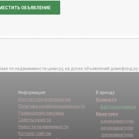
МЕСТИТЬ ОБЪЯВЛЕНИЕ
базе по недвижимости циан.ру, на доске объявлений домофонд.ру и в 
Информация:
В аренду:
Контактная информация
Комнату
Политика конфиденциальности
Без посредников
Размещение рекламы
Квартиру
Советы юриста
однокомнатную
Новости недвижимости
двухкомнатную
Каталог сайтов
трехкомнатную