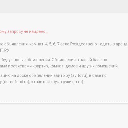
му запросу не найдено...
 объявления, комнат: 4, 5, 6, 7 село Рождествено - сдать в аренд
НТ.РУ
т будут новые объявления. Объявления в нашей базе по
и и хозяевами квартир, комнат, домов и других помещений.
ю на доске объявлений авито.ру (avito.ru), в базе по
domofond.ru), в газете из рук в руки (irr.ru).