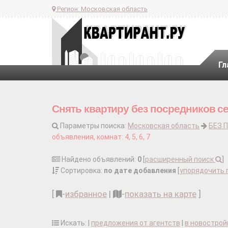
Регион:
Московская область
Гл
Снять квартиру без посредников с
Параметры поиска:
Московская область
БЕЗ 
объявления, комнат: 4, 5, 6, 7
Найдено объявлений:
0
[
расширенный поиск
]
Сортировка:
по дате добавления
[
упорядочить 
[
-
избранное
|
-
показать на карте
]
Искать: |
предложения от агентств
|
в новострой