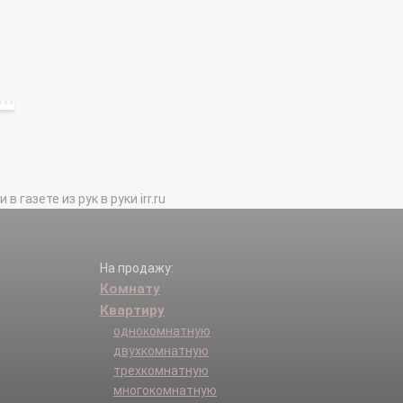
газете из рук в руки irr.ru
На продажу:
Комнату
Квартиру
однокомнатную
двухкомнатную
трехкомнатную
многокомнатную