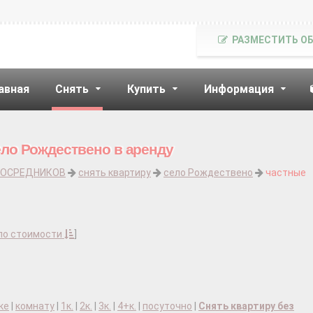
РАЗМЕСТИТЬ О
авная
Снять
Купить
Информация
ело Рождествено в аренду
ПОСРЕДНИКОВ
снять квартиру
село Рождествено
частные
по стоимости
]
ке
|
комнату
|
1к.
|
2к.
|
3к.
|
4+к.
|
посуточно
|
Снять квартиру без