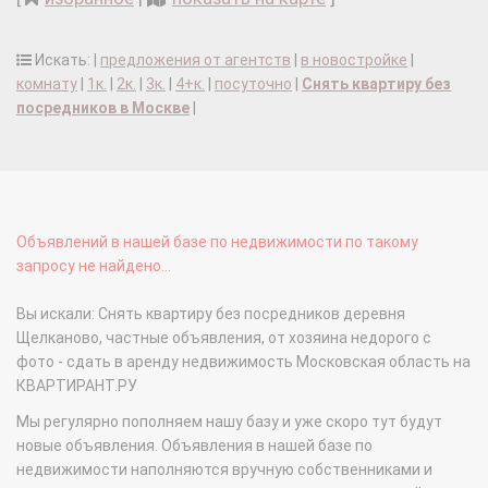
Искать: |
предложения от агентств
|
в новостройке
|
комнату
|
1к.
|
2к.
|
3к.
|
4+к.
|
посуточно
|
Снять квартиру без
посредников в Москве
|
Объявлений в нашей базе по недвижимости по такому
запросу не найдено...
Вы искали: Снять квартиру без посредников деревня
Щелканово, частные объявления, от хозяина недорого с
фото - сдать в аренду недвижимость Московская область на
КВАРТИРАНТ.РУ
Мы регулярно пополняем нашу базу и уже скоро тут будут
новые объявления. Объявления в нашей базе по
недвижимости наполняются вручную собственниками и