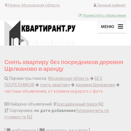
Регион:
Московская область
Личный кабинет
Разместить объявление
МЕНЮ
Снять квартиру без посредников деревня
Щелканово в аренду
Параметры поиска:
Московская область
БЕЗ
ПОСРЕДНИКОВ
снять квартиру
деревня Щелканово
частные объявления, от хозяина недорого с фото
Найдено объявлений:
0
[
расширенный поиск
]
Сортировка:
по дате добавления
[
упорядочить по
стоимости
]
[
-
избранное
|
-
показать на карте
]