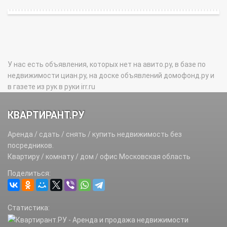
У нас есть объявления, которых нет на авито.ру, в базе по
недвижимости циан.ру, на доске объявлений домофонд.ру и
в газете из рук в руки irr.ru
КВАРТИРАНТ.РУ
Аренда / сдать / снять / купить недвижимость без
посредников.
Квартиру / комнату / дом / офис Московская область
Поделиться:
Статистика: