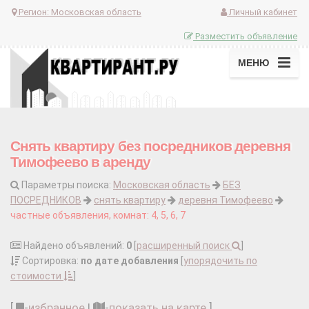
Регион:
Московская область
Личный кабинет
Разместить объявление
МЕНЮ
Снять квартиру без посредников деревня
Тимофеево в аренду
Параметры поиска:
Московская область
БЕЗ
ПОСРЕДНИКОВ
снять квартиру
деревня Тимофеево
частные объявления, комнат: 4, 5, 6, 7
Найдено объявлений:
0
[
расширенный поиск
]
Сортировка:
по дате добавления
[
упорядочить по
стоимости
]
[
-
избранное
|
-
показать на карте
]