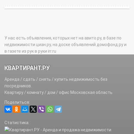
У нас есть объявления, которых нет на авито.ру, в базе по
недвижимости циан.ру, на доске объявлений домофонд.ру и
в газете из рук в руки irr.ru
КВАРТИРАНТ.РУ
Аренда / сдать / снять / купить недвижимость без
посредников.
Квартиру / комнату / дом / офис Московская область
Поделиться:
Статистика: