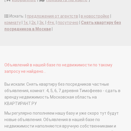
Искать: |
предложения от агентств
|
в новостройке
|
комнату
|
1к.
|
2к.
|
3к.
|
4+к.
|
посуточно
|
Снять квартиру без
посредников в Москве
|
Объявлений в нашей базе по недвижимости по такому
запросу не найдено...
Вы искали: Снять квартиру без посредников частные
объявления, комнат: 4, 5, 6, 7 деревня Тимофеево - сдать в
аренду недвижимость Московская область на
КВАРТИРАНТ.РУ
Мы регулярно пополняем нашу базу и уже скоро тут будут
новые объявления. Объявления в нашей базе по
недвижимости наполняются вручную собственниками и