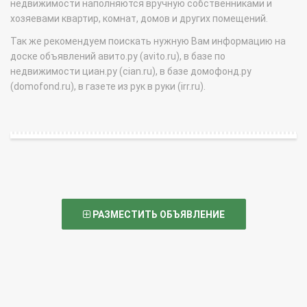
недвижимости наполняются вручную собственниками и
хозяевами квартир, комнат, домов и других помещений.
Так же рекомендуем поискать нужную Вам информацию на
доске объявлений авито.ру (avito.ru), в базе по
недвижимости циан.ру (cian.ru), в базе домофонд.ру
(domofond.ru), в газете из рук в руки (irr.ru).
РАЗМЕСТИТЬ ОБЪЯВЛЕНИЕ