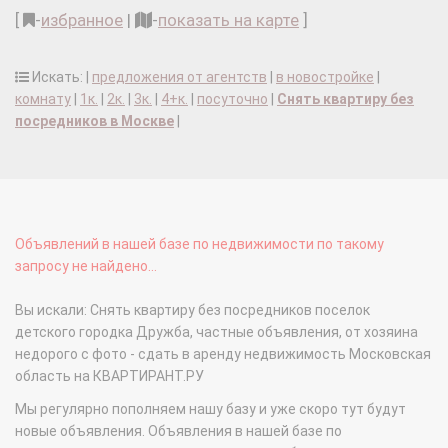
[
-
избранное
|
-
показать на карте
]
Искать: |
предложения от агентств
|
в новостройке
|
комнату
|
1к.
|
2к.
|
3к.
|
4+к.
|
посуточно
|
Снять квартиру без
посредников в Москве
|
Объявлений в нашей базе по недвижимости по такому
запросу не найдено...
Вы искали: Снять квартиру без посредников поселок
детского городка Дружба, частные объявления, от хозяина
недорого с фото - сдать в аренду недвижимость Московская
область на КВАРТИРАНТ.РУ
Мы регулярно пополняем нашу базу и уже скоро тут будут
новые объявления. Объявления в нашей базе по