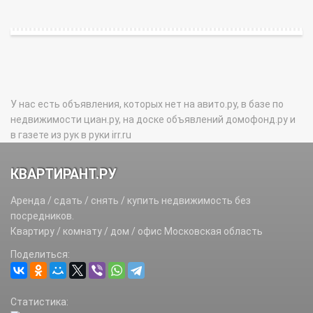
У нас есть объявления, которых нет на авито.ру, в базе по
недвижимости циан.ру, на доске объявлений домофонд.ру и
в газете из рук в руки irr.ru
КВАРТИРАНТ.РУ
Аренда / сдать / снять / купить недвижимость без
посредников.
Квартиру / комнату / дом / офис Московская область
Поделиться:
Статистика: