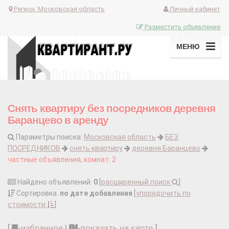
Регион:
Московская область
Личный кабинет
Разместить объявление
МЕНЮ
Снять квартиру без посредников деревня
Баранцево в аренду
Параметры поиска:
Московская область
БЕЗ
ПОСРЕДНИКОВ
снять квартиру
деревня Баранцево
частные объявления, комнат: 2
Найдено объявлений:
0
[
расширенный поиск
]
Сортировка:
по дате добавления
[
упорядочить по
стоимости
]
[
-
избранное
|
-
показать на карте
]