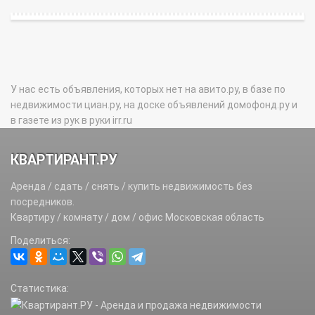
У нас есть объявления, которых нет на авито.ру, в базе по
недвижимости циан.ру, на доске объявлений домофонд.ру и
в газете из рук в руки irr.ru
КВАРТИРАНТ.РУ
Аренда / сдать / снять / купить недвижимость без
посредников.
Квартиру / комнату / дом / офис Московская область
Поделиться:
Статистика: