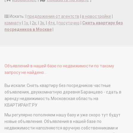
Искать: |
предложения от агентств
|
в новостройке
|
комнату
|
1к.
|
2к.
|
3к.
|
4+к.
|
посуточно
|
Снять квартиру без
посредников в Москве
|
Объявлений в нашей базе по недвижимости по такому
запросу не найдено...
Вы искали: Снять квартиру без посредников частные
объявления, двухкомнатную деревня Баранцево - сдать в
аренду недвижимость Московская область на
КВАРТИРАНТ.РУ
Мы регулярно пополняем нашу базу и уже скоро тут будут
новые объявления. Объявления в нашей базе по
недвижимости наполняются вручную собственниками и