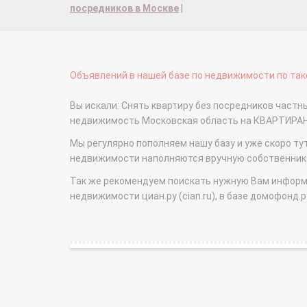
посредников в Москве
|
Объявлений в нашей базе по недвижимости по тако
Вы искали: Снять квартиру без посредников частн
недвижимость Московская область на КВАРТИРА
Мы регулярно пополняем нашу базу и уже скоро ту
недвижимости наполняются вручную собственникам
Так же рекомендуем поискать нужную Вам информаци
недвижимости циан.ру (cian.ru), в базе домофонд.ру (