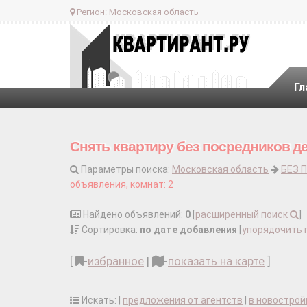
Регион:
Московская область
Гл
Снять квартиру без посредников д
Параметры поиска:
Московская область
БЕЗ 
объявления, комнат: 2
Найдено объявлений:
0
[
расширенный поиск
]
Сортировка:
по дате добавления
[
упорядочить 
[
-
избранное
|
-
показать на карте
]
Искать: |
предложения от агентств
|
в новострой