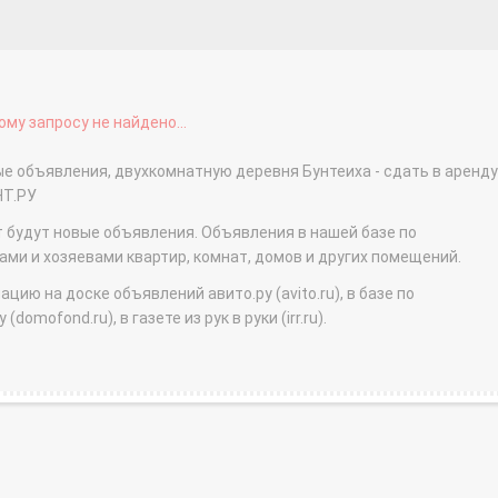
му запросу не найдено...
ые объявления, двухкомнатную деревня Бунтеиха - сдать в аренду
НТ.РУ
т будут новые объявления. Объявления в нашей базе по
и и хозяевами квартир, комнат, домов и других помещений.
ю на доске объявлений авито.ру (avito.ru), в базе по
domofond.ru), в газете из рук в руки (irr.ru).