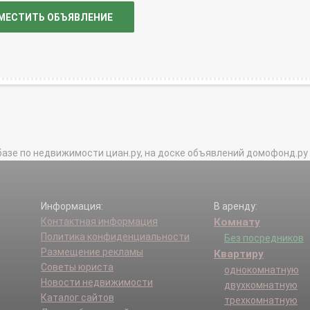
МЕСТИТЬ ОБЪЯВЛЕНИЕ
базе по недвижимости циан.ру, на доске объявлений домофонд.ру и в 
Информация:
В аренду:
Контактная информация
Комнату
Политика конфиденциальности
Без посредников
Размещение рекламы
Квартиру
Советы юриста
однокомнатную
Новости недвижимости
двухкомнатную
Каталог сайтов
трехкомнатную