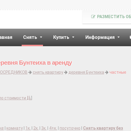
РАЗМЕСТИТЬ О
авная
Снять
Купить
Информация
еревня Бунтеиха в аренду
ПОСРЕДНИКОВ
снять квартиру
деревня Бунтеиха
частные
по стоимости
]
ке
|
комнату
|
1к.
|
2к.
|
3к.
|
4+к.
|
посуточно
|
Снять квартиру без