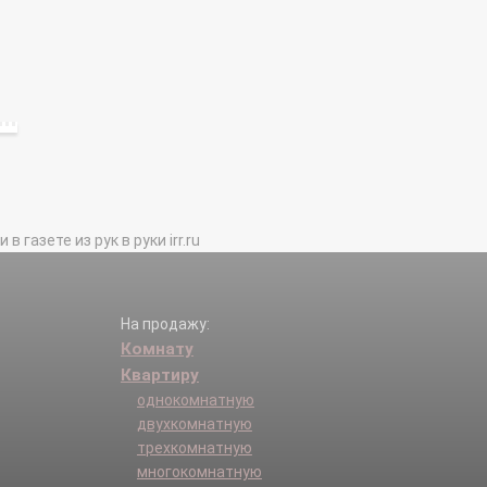
газете из рук в руки irr.ru
На продажу:
Комнату
Квартиру
однокомнатную
двухкомнатную
трехкомнатную
многокомнатную