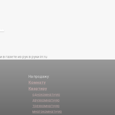
газете из рук в руки irr.ru
На продажу:
Комнату
Квартиру
однокомнатную
двухкомнатную
трехкомнатную
многокомнатную