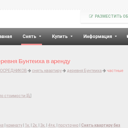
РАЗМЕСТИТЬ О
авная
Снять
Купить
Информация
еревня Бунтеиха в аренду
ПОСРЕДНИКОВ
снять квартиру
деревня Бунтеиха
частные
по стоимости
]
ке
|
комнату
|
1к.
|
2к.
|
3к.
|
4+к.
|
посуточно
|
Снять квартиру без