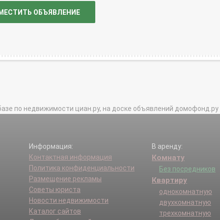
МЕСТИТЬ ОБЪЯВЛЕНИЕ
базе по недвижимости циан.ру, на доске объявлений домофонд.ру и в 
Информация:
В аренду:
Контактная информация
Комнату
Политика конфиденциальности
Без посредников
Размещение рекламы
Квартиру
Советы юриста
однокомнатную
Новости недвижимости
двухкомнатную
Каталог сайтов
трехкомнатную