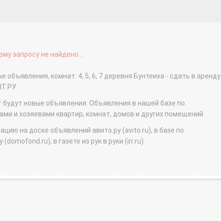
му запросу не найдено...
 объявления, комнат: 4, 5, 6, 7 деревня Бунтеиха - сдать в аренду
НТ.РУ
т будут новые объявления. Объявления в нашей базе по
и и хозяевами квартир, комнат, домов и других помещений.
ю на доске объявлений авито.ру (avito.ru), в базе по
domofond.ru), в газете из рук в руки (irr.ru).