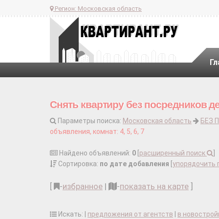
Регион:
Московская область
Гл
Снять квартиру без посредников д
Параметры поиска:
Московская область
БЕЗ 
объявления, комнат: 4, 5, 6, 7
Найдено объявлений:
0
[
расширенный поиск
]
Сортировка:
по дате добавления
[
упорядочить 
[
-
избранное
|
-
показать на карте
]
Искать: |
предложения от агентств
|
в новострой