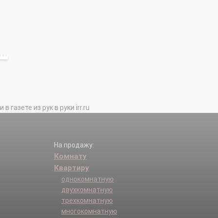
газете из рук в руки irr.ru
На продажу:
Комнату
Квартиру
однокомнатную
двухкомнатную
трехкомнатную
многокомнатную