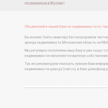
посредников в Москве
|
Объявлений в нашей базе по недвижимости по тако
Вы искали: Снять квартиру без посредников частн
аренду недвижимость Московская область на КВ
Мы регулярно пополняем нашу базу и уже скоро ту
недвижимости наполняются вручную собственникам
Так же рекомендуем поискать нужную Вам информаци
недвижимости циан.ру (cian.ru), в базе домофонд.ру (