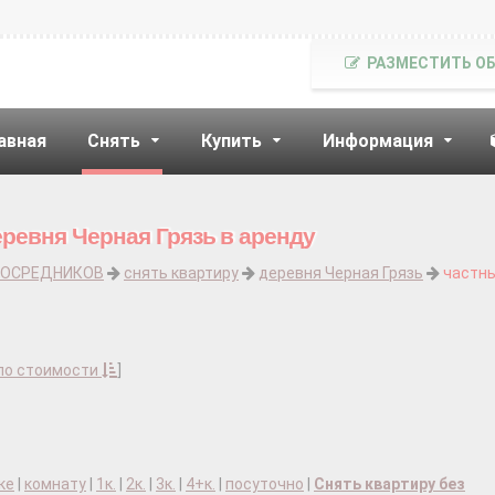
РАЗМЕСТИТЬ О
авная
Снять
Купить
Информация
еревня Черная Грязь в аренду
ПОСРЕДНИКОВ
снять квартиру
деревня Черная Грязь
частн
по стоимости
]
ке
|
комнату
|
1к.
|
2к.
|
3к.
|
4+к.
|
посуточно
|
Снять квартиру без