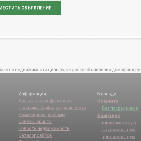
МЕСТИТЬ ОБЪЯВЛЕНИЕ
базе по недвижимости циан.ру, на доске объявлений домофонд.ру и в 
Информация:
В аренду:
Контактная информация
Комнату
Политика конфиденциальности
Без посредников
Размещение рекламы
Квартиру
Советы юриста
однокомнатную
Новости недвижимости
двухкомнатную
Каталог сайтов
трехкомнатную