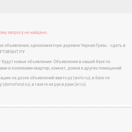
му запросу не найдено...
ые объявления, однокомнатную деревня Черная Грязь - сдать в
АРТИРАНТ.РУ
т будут новые объявления. Объявления в нашей базе по
и и хозяевами квартир, комнат, домов и других помещений.
ю на доске объявлений авито.ру (avito.ru), в базе по
domofond.ru), в газете из рук в руки (irr.ru).