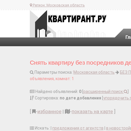
Регион:
Московская область
Гл
Снять квартиру без посредников д
Параметры поиска:
Московская область
БЕЗ 
объявления, комнат: 1
Найдено объявлений:
0
[
расширенный поиск
]
Сортировка:
по дате добавления
[
упорядочить 
[
-
избранное
|
-
показать на карте
]
Искать: |
предложения от агентств
|
в новострой