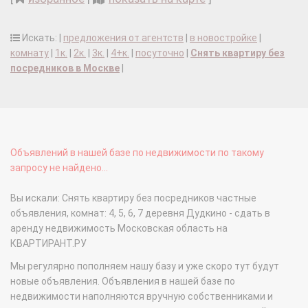
Искать: |
предложения от агентств
|
в новостройке
|
комнату
|
1к.
|
2к.
|
3к.
|
4+к.
|
посуточно
|
Снять квартиру без
посредников в Москве
|
Объявлений в нашей базе по недвижимости по такому
запросу не найдено...
Вы искали: Снять квартиру без посредников частные
объявления, комнат: 4, 5, 6, 7 деревня Дудкино - сдать в
аренду недвижимость Московская область на
КВАРТИРАНТ.РУ
Мы регулярно пополняем нашу базу и уже скоро тут будут
новые объявления. Объявления в нашей базе по
недвижимости наполняются вручную собственниками и