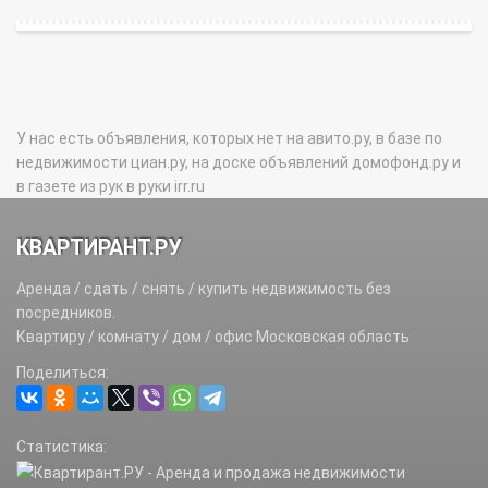
У нас есть объявления, которых нет на авито.ру, в базе по
недвижимости циан.ру, на доске объявлений домофонд.ру и
в газете из рук в руки irr.ru
КВАРТИРАНТ.РУ
Аренда / сдать / снять / купить недвижимость без
посредников.
Квартиру / комнату / дом / офис Московская область
Поделиться:
Статистика: