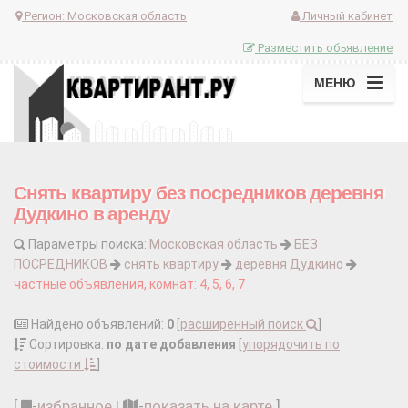
Регион:
Московская область
Личный кабинет
Разместить объявление
МЕНЮ
Снять квартиру без посредников деревня
Дудкино в аренду
Параметры поиска:
Московская область
БЕЗ
ПОСРЕДНИКОВ
снять квартиру
деревня Дудкино
частные объявления, комнат: 4, 5, 6, 7
Найдено объявлений:
0
[
расширенный поиск
]
Сортировка:
по дате добавления
[
упорядочить по
стоимости
]
[
-
избранное
|
-
показать на карте
]