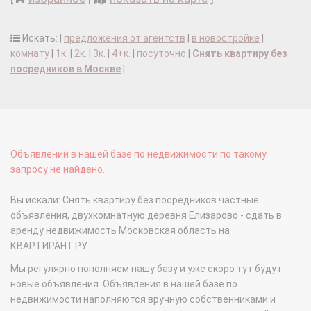
Искать: |
предложения от агентств
|
в новостройке
|
комнату
|
1к.
|
2к.
|
3к.
|
4+к.
|
посуточно
|
Снять квартиру без
посредников в Москве
|
Объявлений в нашей базе по недвижимости по такому
запросу не найдено...
Вы искали: Снять квартиру без посредников частные
объявления, двухкомнатную деревня Елизарово - сдать в
аренду недвижимость Московская область на
КВАРТИРАНТ.РУ
Мы регулярно пополняем нашу базу и уже скоро тут будут
новые объявления. Объявления в нашей базе по
недвижимости наполняются вручную собственниками и