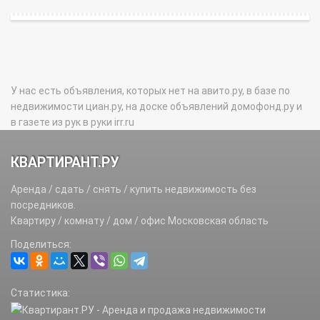
У нас есть объявления, которых нет на авито.ру, в базе по
недвижимости циан.ру, на доске объявлений домофонд.ру и
в газете из рук в руки irr.ru
КВАРТИРАНТ.РУ
Аренда / сдать / снять / купить недвижимость без
посредников.
Квартиру / комнату / дом / офис Московская область
Поделиться:
Статистика: