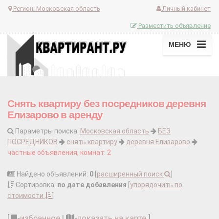
Регион:
Московская область
Личный кабинет
Разместить объявление
МЕНЮ
Снять квартиру без посредников деревня
Елизарово в аренду
Параметры поиска:
Московская область
БЕЗ
ПОСРЕДНИКОВ
снять квартиру
деревня Елизарово
частные объявления, комнат: 2
Найдено объявлений:
0
[
расширенный поиск
]
Сортировка:
по дате добавления
[
упорядочить по
стоимости
]
[
-
избранное
|
-
показать на карте
]